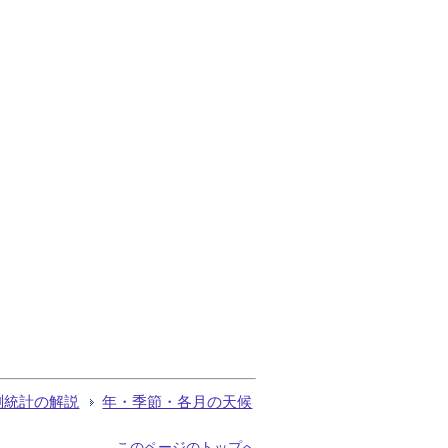
測統計の解説
年・季節・各月の天候
このページのトップへ