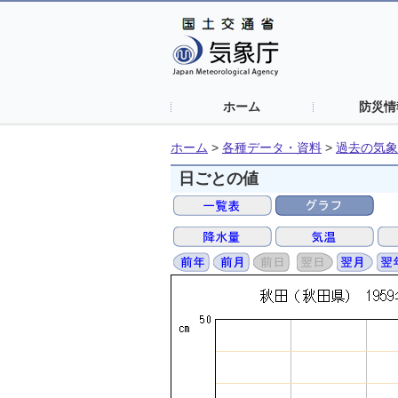
ホーム
防災情
ホーム
>
各種データ・資料
>
過去の気象
日ごとの値