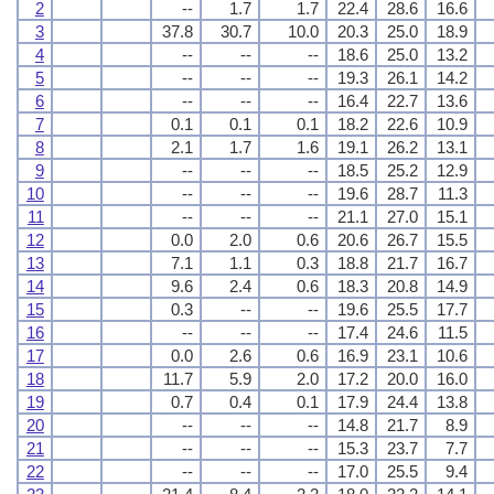
2
--
1.7
1.7
22.4
28.6
16.6
3
37.8
30.7
10.0
20.3
25.0
18.9
4
--
--
--
18.6
25.0
13.2
5
--
--
--
19.3
26.1
14.2
6
--
--
--
16.4
22.7
13.6
7
0.1
0.1
0.1
18.2
22.6
10.9
8
2.1
1.7
1.6
19.1
26.2
13.1
9
--
--
--
18.5
25.2
12.9
10
--
--
--
19.6
28.7
11.3
11
--
--
--
21.1
27.0
15.1
12
0.0
2.0
0.6
20.6
26.7
15.5
13
7.1
1.1
0.3
18.8
21.7
16.7
14
9.6
2.4
0.6
18.3
20.8
14.9
15
0.3
--
--
19.6
25.5
17.7
16
--
--
--
17.4
24.6
11.5
17
0.0
2.6
0.6
16.9
23.1
10.6
18
11.7
5.9
2.0
17.2
20.0
16.0
19
0.7
0.4
0.1
17.9
24.4
13.8
20
--
--
--
14.8
21.7
8.9
21
--
--
--
15.3
23.7
7.7
22
--
--
--
17.0
25.5
9.4