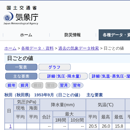
ホーム
防災情報
各種データ・
ホーム
>
各種データ・資料
>
過去の気象データ検索
>
日ごとの値
日ごとの値
秋田（秋田県) 1953年9月（日ごとの値） 主な要素
気圧(hPa)
降水量(mm)
気温(℃)
現地
海面
日
最大
平均
平均
合計
平均
最高
最低
1時間
10分間
1
--
--
--
20.5
26.0
15.8