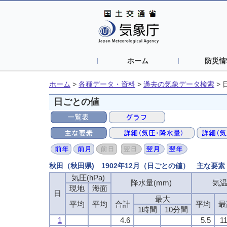
ホーム
防災情
ホーム
>
各種データ・資料
>
過去の気象データ検索
>
日ごとの値
秋田（秋田県) 1902年12月（日ごとの値） 主な要素
気圧(hPa)
降水量(mm)
気温
現地
海面
日
最大
平均
平均
合計
平均
最
1時間
10分間
1
4.6
5.5
11