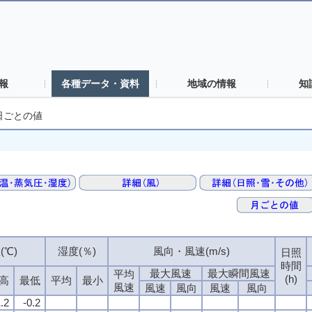
報
各種データ・資料
地域の情報
知
日ごとの値
(℃)
湿度(％)
風向・風速(m/s)
日照
時間
最大風速
最大瞬間風速
平均
(h)
高
最低
平均
最小
風速
風速
風向
風速
風向
.2
-0.2