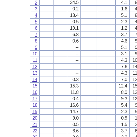
2
34.5
4.1
8
3
0.2
1.6
4
4
18.4
5.1
8
5
0.5
2.3
4
6
19.1
1.2
4
7
6.8
3.7
7
8
0.6
4.6
9
9
--
5.1
9
10
--
3.1
9
11
--
4.3
10
12
--
7.6
14
13
--
4.3
11
14
0.3
7.0
12
15
15.3
12.4
15
16
11.8
8.9
12
17
0.4
9.3
12
18
16.6
5.4
9
19
14.7
2.3
5
20
9.0
0.9
1
21
0.5
1.5
2
22
6.6
3.7
6