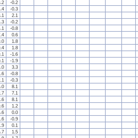
.2
-0.2
.4
-0.3
.1
2.1
.3
-0.2
.1
-0.8
.4
0.6
.0
1.8
.4
1.8
.1
-1.6
.1
-1.9
.0
3.3
.6
-0.8
.1
-0.3
.0
8.1
.7
7.1
.6
8.1
.6
1.2
.6
0.0
.6
-0.9
.9
0.1
.7
1.5