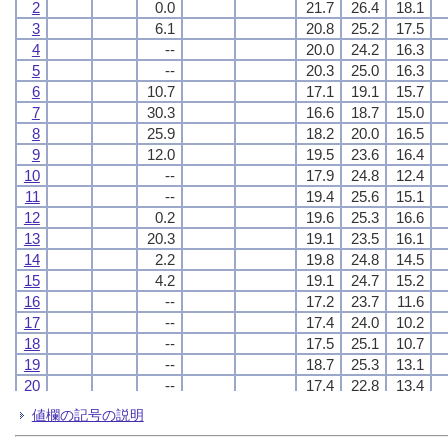
2
2
2
2
0.0
0.0
0.0
0.0
21.7
21.7
21.7
21.7
26.4
26.4
26.4
26.4
18.1
18.1
18.1
18.1
3
3
3
3
6.1
6.1
6.1
6.1
20.8
20.8
20.8
20.8
25.2
25.2
25.2
25.2
17.5
17.5
17.5
17.5
4
4
4
4
--
--
--
--
20.0
20.0
20.0
20.0
24.2
24.2
24.2
24.2
16.3
16.3
16.3
16.3
5
5
5
5
--
--
--
--
20.3
20.3
20.3
20.3
25.0
25.0
25.0
25.0
16.3
16.3
16.3
16.3
6
6
6
6
10.7
10.7
10.7
10.7
17.1
17.1
17.1
17.1
19.1
19.1
19.1
19.1
15.7
15.7
15.7
15.7
7
7
7
7
30.3
30.3
30.3
30.3
16.6
16.6
16.6
16.6
18.7
18.7
18.7
18.7
15.0
15.0
15.0
15.0
8
8
8
8
25.9
25.9
25.9
25.9
18.2
18.2
18.2
18.2
20.0
20.0
20.0
20.0
16.5
16.5
16.5
16.5
9
9
9
9
12.0
12.0
12.0
12.0
19.5
19.5
19.5
19.5
23.6
23.6
23.6
23.6
16.4
16.4
16.4
16.4
10
10
10
10
--
--
--
--
17.9
17.9
17.9
17.9
24.8
24.8
24.8
24.8
12.4
12.4
12.4
12.4
11
11
11
11
--
--
--
--
19.4
19.4
19.4
19.4
25.6
25.6
25.6
25.6
15.1
15.1
15.1
15.1
12
12
12
12
0.2
0.2
0.2
0.2
19.6
19.6
19.6
19.6
25.3
25.3
25.3
25.3
16.6
16.6
16.6
16.6
13
13
13
13
20.3
20.3
20.3
20.3
19.1
19.1
19.1
19.1
23.5
23.5
23.5
23.5
16.1
16.1
16.1
16.1
14
14
14
14
2.2
2.2
2.2
2.2
19.8
19.8
19.8
19.8
24.8
24.8
24.8
24.8
14.5
14.5
14.5
14.5
15
15
15
15
4.2
4.2
4.2
4.2
19.1
19.1
19.1
19.1
24.7
24.7
24.7
24.7
15.2
15.2
15.2
15.2
16
16
16
16
--
--
--
--
17.2
17.2
17.2
17.2
23.7
23.7
23.7
23.7
11.6
11.6
11.6
11.6
17
17
17
17
--
--
--
--
17.4
17.4
17.4
17.4
24.0
24.0
24.0
24.0
10.2
10.2
10.2
10.2
18
18
18
18
--
--
--
--
17.5
17.5
17.5
17.5
25.1
25.1
25.1
25.1
10.7
10.7
10.7
10.7
19
19
19
19
--
--
--
--
18.7
18.7
18.7
18.7
25.3
25.3
25.3
25.3
13.1
13.1
13.1
13.1
20
20
20
20
--
--
--
--
17.4
17.4
17.4
17.4
22.8
22.8
22.8
22.8
13.4
13.4
13.4
13.4
21
21
21
21
--
--
--
--
16.1
16.1
16.1
16.1
20.9
20.9
20.9
20.9
13.1
13.1
13.1
13.1
値欄の記号の説明
22
22
22
22
--
--
--
--
16.9
16.9
16.9
16.9
22.6
22.6
22.6
22.6
12.3
12.3
12.3
12.3