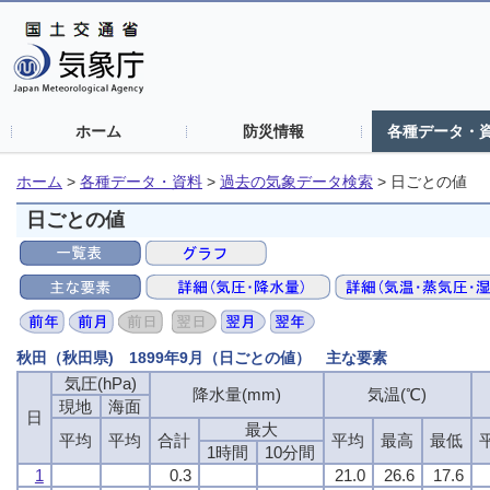
ホーム
防災情報
各種データ・
ホーム
>
各種データ・資料
>
過去の気象データ検索
>
日ごとの値
日ごとの値
秋田（秋田県) 1899年9月（日ごとの値） 主な要素
気圧(hPa)
気圧(hPa)
気圧(hPa)
気圧(hPa)
降水量(mm)
降水量(mm)
降水量(mm)
降水量(mm)
気温(℃)
気温(℃)
気温(℃)
気温(℃)
現地
現地
現地
現地
海面
海面
海面
海面
日
日
日
日
最大
最大
最大
最大
平均
平均
平均
平均
平均
平均
平均
平均
合計
合計
合計
合計
平均
平均
平均
平均
最高
最高
最高
最高
最低
最低
最低
最低
1時間
1時間
1時間
1時間
10分間
10分間
10分間
10分間
1
1
1
1
0.3
0.3
0.3
0.3
21.0
21.0
21.0
21.0
26.6
26.6
26.6
26.6
17.6
17.6
17.6
17.6