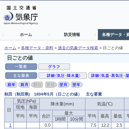
ホーム
防災情報
各種データ・
ホーム
>
各種データ・資料
>
過去の気象データ検索
>
日ごとの値
日ごとの値
秋田（秋田県) 1894年5月（日ごとの値） 主な要素
気圧(hPa)
降水量(mm)
気温(℃)
現地
海面
日
最大
平均
平均
合計
平均
最高
最低
1時間
10分間
1
0.0
7.5
12.2
2.5