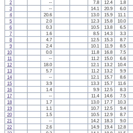
2
--
7.8
12.4
1.8
3
--
14.1
20.9
6.0
4
20.6
13.0
15.9
11.1
5
2.0
12.3
15.8
10.0
6
0.3
10.5
13.8
6.5
7
1.6
8.5
14.3
3.3
8
4.7
12.5
15.3
8.7
9
2.4
10.1
11.9
8.5
10
0.0
11.8
16.8
7.5
11
--
11.2
15.0
6.6
12
18.0
12.1
13.2
10.4
13
5.7
11.2
13.2
9.9
14
--
12.1
15.7
8.6
15
3.9
13.3
15.7
11.6
16
1.4
9.9
12.5
8.3
17
--
11.4
14.6
7.5
18
1.7
13.0
17.7
10.3
19
1.1
10.7
12.5
9.4
20
1.5
10.5
12.9
8.7
21
--
14.2
18.3
9.0
22
2.6
14.9
19.4
12.8