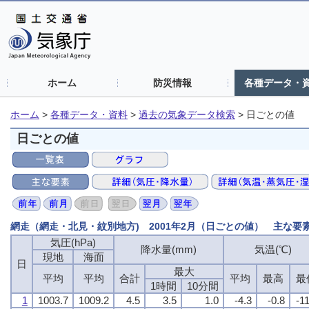
ホーム
防災情報
各種データ・
ホーム
>
各種データ・資料
>
過去の気象データ検索
>
日ごとの値
日ごとの値
網走（網走・北見・紋別地方) 2001年2月（日ごとの値） 主な要
気圧(hPa)
降水量(mm)
気温(℃)
現地
海面
日
最大
平均
平均
合計
平均
最高
最
1時間
10分間
1
1003.7
1009.2
4.5
3.5
1.0
-4.3
-0.8
-1