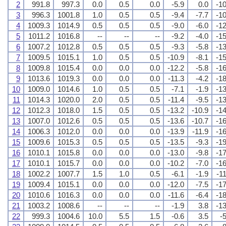
2
991.8
997.3
0.0
0.5
0.0
-5.9
0.0
-10
3
996.3
1001.8
1.0
0.5
0.5
-9.4
-7.7
-10
4
1009.3
1014.9
0.5
0.5
0.5
-9.0
-6.0
-12
5
1011.2
1016.8
--
--
--
-9.2
-4.0
-15
6
1007.2
1012.8
0.5
0.5
0.5
-9.3
-5.8
-13
7
1009.5
1015.1
1.0
0.5
0.5
-10.9
-8.1
-15
8
1009.8
1015.4
0.0
0.0
0.0
-12.2
-5.8
-16
9
1013.6
1019.3
0.0
0.0
0.0
-11.3
-4.2
-18
10
1009.0
1014.6
1.0
0.5
0.5
-7.1
-1.9
-13
11
1014.3
1020.0
2.0
0.5
0.5
-11.4
-9.5
-13
12
1012.3
1018.0
1.5
0.5
0.5
-13.2
-10.9
-14
13
1007.0
1012.6
0.5
0.5
0.5
-13.6
-10.7
-16
14
1006.3
1012.0
0.0
0.0
0.0
-13.9
-11.9
-16
15
1009.6
1015.3
0.5
0.5
0.5
-13.5
-9.3
-19
16
1010.1
1015.8
0.0
0.0
0.0
-13.0
-9.8
-17
17
1010.1
1015.7
0.0
0.0
0.0
-10.2
-7.0
-16
18
1002.2
1007.7
1.5
1.0
0.5
-6.1
-1.9
-1
19
1009.4
1015.1
0.0
0.0
0.0
-12.0
-7.5
-17
20
1010.6
1016.3
0.0
0.0
0.0
-11.6
-6.4
-18
21
1003.2
1008.6
--
--
--
-1.9
3.8
-13
22
999.3
1004.6
10.0
5.5
1.5
-0.6
3.5
-