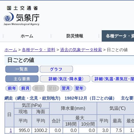
ホーム
防災情報
各種データ・
ホーム
>
各種データ・資料
>
過去の気象データ検索
>
日ごとの値
日ごとの値
網走（網走・北見・紋別地方) 1982年12月（日ごとの値） 主な要
気圧(hPa)
気圧(hPa)
気圧(hPa)
気圧(hPa)
降水量(mm)
降水量(mm)
降水量(mm)
降水量(mm)
気温(℃)
気温(℃)
気温(℃)
気温(℃)
現地
現地
現地
現地
海面
海面
海面
海面
日
日
日
日
最大
最大
最大
最大
平均
平均
平均
平均
平均
平均
平均
平均
合計
合計
合計
合計
平均
平均
平均
平均
最高
最高
最高
最高
最
最
最
最
1時間
1時間
1時間
1時間
10分間
10分間
10分間
10分間
1
1
1
1
995.0
995.0
995.0
995.0
1000.2
1000.2
1000.2
1000.2
0.0
0.0
0.0
0.0
0.0
0.0
0.0
0.0
0.0
0.0
0.0
0.0
3.0
3.0
3.0
3.0
7.5
7.5
7.5
7.5
1
1
1
1