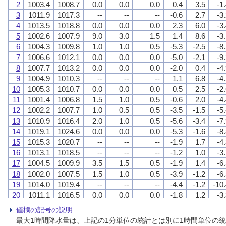
2
2
2
2
1003.4
1003.4
1003.4
1003.4
1008.7
1008.7
1008.7
1008.7
0.0
0.0
0.0
0.0
0.0
0.0
0.0
0.0
0.0
0.0
0.0
0.0
0.4
0.4
0.4
0.4
3.5
3.5
3.5
3.5
-1
-1
-1
-1
3
3
3
3
1011.9
1011.9
1011.9
1011.9
1017.3
1017.3
1017.3
1017.3
--
--
--
--
--
--
--
--
--
--
--
--
-0.6
-0.6
-0.6
-0.6
2.7
2.7
2.7
2.7
-3
-3
-3
-3
4
4
4
4
1013.5
1013.5
1013.5
1013.5
1018.8
1018.8
1018.8
1018.8
0.0
0.0
0.0
0.0
0.0
0.0
0.0
0.0
0.0
0.0
0.0
0.0
2.3
2.3
2.3
2.3
6.0
6.0
6.0
6.0
-3
-3
-3
-3
5
5
5
5
1002.6
1002.6
1002.6
1002.6
1007.9
1007.9
1007.9
1007.9
9.0
9.0
9.0
9.0
3.0
3.0
3.0
3.0
1.5
1.5
1.5
1.5
1.4
1.4
1.4
1.4
8.6
8.6
8.6
8.6
-3
-3
-3
-3
6
6
6
6
1004.3
1004.3
1004.3
1004.3
1009.8
1009.8
1009.8
1009.8
1.0
1.0
1.0
1.0
1.0
1.0
1.0
1.0
0.5
0.5
0.5
0.5
-5.3
-5.3
-5.3
-5.3
-2.5
-2.5
-2.5
-2.5
-8
-8
-8
-8
7
7
7
7
1006.6
1006.6
1006.6
1006.6
1012.1
1012.1
1012.1
1012.1
0.0
0.0
0.0
0.0
0.0
0.0
0.0
0.0
0.0
0.0
0.0
0.0
-5.0
-5.0
-5.0
-5.0
-2.1
-2.1
-2.1
-2.1
-9
-9
-9
-9
8
8
8
8
1007.7
1007.7
1007.7
1007.7
1013.2
1013.2
1013.2
1013.2
0.0
0.0
0.0
0.0
0.0
0.0
0.0
0.0
0.0
0.0
0.0
0.0
-2.0
-2.0
-2.0
-2.0
0.4
0.4
0.4
0.4
-4
-4
-4
-4
9
9
9
9
1004.9
1004.9
1004.9
1004.9
1010.3
1010.3
1010.3
1010.3
--
--
--
--
--
--
--
--
--
--
--
--
1.1
1.1
1.1
1.1
6.8
6.8
6.8
6.8
-4
-4
-4
-4
10
10
10
10
1005.3
1005.3
1005.3
1005.3
1010.7
1010.7
1010.7
1010.7
0.0
0.0
0.0
0.0
0.0
0.0
0.0
0.0
0.0
0.0
0.0
0.0
0.5
0.5
0.5
0.5
2.5
2.5
2.5
2.5
-2
-2
-2
-2
11
11
11
11
1001.4
1001.4
1001.4
1001.4
1006.8
1006.8
1006.8
1006.8
1.5
1.5
1.5
1.5
1.0
1.0
1.0
1.0
0.5
0.5
0.5
0.5
-0.6
-0.6
-0.6
-0.6
2.0
2.0
2.0
2.0
-4
-4
-4
-4
12
12
12
12
1002.2
1002.2
1002.2
1002.2
1007.7
1007.7
1007.7
1007.7
1.0
1.0
1.0
1.0
0.5
0.5
0.5
0.5
0.5
0.5
0.5
0.5
-3.5
-3.5
-3.5
-3.5
-1.5
-1.5
-1.5
-1.5
-5
-5
-5
-5
13
13
13
13
1010.9
1010.9
1010.9
1010.9
1016.4
1016.4
1016.4
1016.4
2.0
2.0
2.0
2.0
1.0
1.0
1.0
1.0
0.5
0.5
0.5
0.5
-5.6
-5.6
-5.6
-5.6
-3.4
-3.4
-3.4
-3.4
-7
-7
-7
-7
14
14
14
14
1019.1
1019.1
1019.1
1019.1
1024.6
1024.6
1024.6
1024.6
0.0
0.0
0.0
0.0
0.0
0.0
0.0
0.0
0.0
0.0
0.0
0.0
-5.3
-5.3
-5.3
-5.3
-1.6
-1.6
-1.6
-1.6
-8
-8
-8
-8
15
15
15
15
1015.3
1015.3
1015.3
1015.3
1020.7
1020.7
1020.7
1020.7
--
--
--
--
--
--
--
--
--
--
--
--
-1.9
-1.9
-1.9
-1.9
1.7
1.7
1.7
1.7
-4
-4
-4
-4
16
16
16
16
1013.1
1013.1
1013.1
1013.1
1018.5
1018.5
1018.5
1018.5
--
--
--
--
--
--
--
--
--
--
--
--
-1.2
-1.2
-1.2
-1.2
1.0
1.0
1.0
1.0
-3
-3
-3
-3
17
17
17
17
1004.5
1004.5
1004.5
1004.5
1009.9
1009.9
1009.9
1009.9
3.5
3.5
3.5
3.5
1.5
1.5
1.5
1.5
0.5
0.5
0.5
0.5
-1.9
-1.9
-1.9
-1.9
1.4
1.4
1.4
1.4
-6
-6
-6
-6
18
18
18
18
1002.0
1002.0
1002.0
1002.0
1007.5
1007.5
1007.5
1007.5
1.5
1.5
1.5
1.5
1.0
1.0
1.0
1.0
0.5
0.5
0.5
0.5
-3.9
-3.9
-3.9
-3.9
-1.2
-1.2
-1.2
-1.2
-6
-6
-6
-6
19
19
19
19
1014.0
1014.0
1014.0
1014.0
1019.4
1019.4
1019.4
1019.4
--
--
--
--
--
--
--
--
--
--
--
--
-4.4
-4.4
-4.4
-4.4
-1.2
-1.2
-1.2
-1.2
-10
-10
-10
-10
20
20
20
20
1011.1
1011.1
1011.1
1011.1
1016.5
1016.5
1016.5
1016.5
0.0
0.0
0.0
0.0
0.0
0.0
0.0
0.0
0.0
0.0
0.0
0.0
-1.8
-1.8
-1.8
-1.8
1.2
1.2
1.2
1.2
-3
-3
-3
-3
21
21
21
21
1017.9
1017.9
1017.9
1017.9
1023.3
1023.3
1023.3
1023.3
0.5
0.5
0.5
0.5
0.5
0.5
0.5
0.5
0.5
0.5
0.5
0.5
-2.0
-2.0
-2.0
-2.0
0.7
0.7
0.7
0.7
-5
-5
-5
-5
値欄の記号の説明
22
22
22
22
1014.9
1014.9
1014.9
1014.9
1020.3
1020.3
1020.3
1020.3
--
--
--
--
--
--
--
--
--
--
--
--
1.1
1.1
1.1
1.1
4.2
4.2
4.2
4.2
-6
-6
-6
-6
最大1時間降水量は、上記の1分単位の統計とは別に1時間単位の