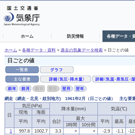
ホーム
防災情報
各種データ・
ホーム
>
各種データ・資料
>
過去の気象データ検索
>
日ごとの値
日ごとの値
網走（網走・北見・紋別地方) 1961年2月（日ごとの値） 主な要
気圧(hPa)
降水量(mm)
気温(℃)
現地
海面
日
最大
平均
平均
合計
平均
最高
最
1時間
10分間
1
997.8
1002.7
3.3
×
×
-2.9
-1.1
-12