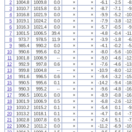
2
1004.8
1009.8
0.0
×
×
-6.1
-2.5
-8
3
1010.7
1015.8
0.3
×
×
-8.7
-7.1
-9
4
1016.8
1021.9
0.0
×
×
-9.9
-5.2
-10
5
1019.1
1024.2
0.0
×
×
-7.9
-3.8
-12
6
1016.3
1021.4
0.0
×
×
-5.7
-0.5
-9
7
1001.5
1006.5
39.4
×
×
-4.8
-0.4
-11
8
973.7
978.5
11.9
×
×
-3.9
-1.8
-6
9
985.4
990.2
0.0
×
×
-4.1
-0.2
-5
10
990.6
995.6
0.2
×
×
-8.0
-5.6
-10
11
1001.8
1006.9
--
×
×
-9.0
-4.6
-12
12
992.9
997.8
0.6
×
×
-7.6
-4.6
-13
13
999.8
1004.8
--
×
×
-10.9
-8.0
-12
14
991.6
996.5
0.6
×
×
-9.4
-3.2
-15
15
990.5
995.6
0.1
×
×
-14.2
-9.4
-18
16
990.3
995.2
--
×
×
-9.6
-4.8
-16
17
996.5
1001.6
0.0
×
×
-8.9
-0.8
-16
18
1001.9
1006.9
0.5
×
×
-6.8
-2.6
-12
19
1010.2
1015.2
0.1
×
×
-5.4
0.1
-9
20
1013.2
1018.1
0.1
×
×
-4.7
0.4
-7
21
1002.8
1007.8
0.5
×
×
-2.4
5.1
-7
22
1006.2
1011.2
0.0
×
×
-11.2
-6.9
-10