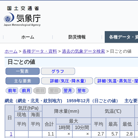
ホーム
防災情報
各種データ・
ホーム
>
各種データ・資料
>
過去の気象データ検索
>
日ごとの値
日ごとの値
網走（網走・北見・紋別地方) 1959年12月（日ごとの値） 主な要
気圧(hPa)
降水量(mm)
気温(℃)
現地
海面
日
最大
平均
平均
合計
平均
最高
最低
1時間
10分間
1
1.1
×
×
2.7
5.7
2.8