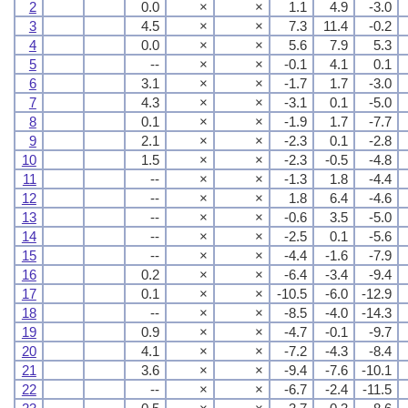
2
0.0
×
×
1.1
4.9
-3.0
3
4.5
×
×
7.3
11.4
-0.2
4
0.0
×
×
5.6
7.9
5.3
5
--
×
×
-0.1
4.1
0.1
6
3.1
×
×
-1.7
1.7
-3.0
7
4.3
×
×
-3.1
0.1
-5.0
8
0.1
×
×
-1.9
1.7
-7.7
9
2.1
×
×
-2.3
0.1
-2.8
10
1.5
×
×
-2.3
-0.5
-4.8
11
--
×
×
-1.3
1.8
-4.4
12
--
×
×
1.8
6.4
-4.6
13
--
×
×
-0.6
3.5
-5.0
14
--
×
×
-2.5
0.1
-5.6
15
--
×
×
-4.4
-1.6
-7.9
16
0.2
×
×
-6.4
-3.4
-9.4
17
0.1
×
×
-10.5
-6.0
-12.9
18
--
×
×
-8.5
-4.0
-14.3
19
0.9
×
×
-4.7
-0.1
-9.7
20
4.1
×
×
-7.2
-4.3
-8.4
21
3.6
×
×
-9.4
-7.6
-10.1
22
--
×
×
-6.7
-2.4
-11.5