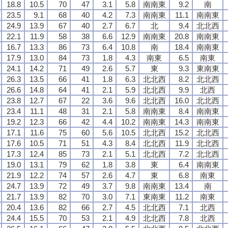
18.8
10.5
70
47
3.1
5.8
南南東
9.2
南
23.5
9.1
68
40
4.2
7.3
南南東
11.1
南南東
24.9
13.9
67
40
2.7
6.7
北
9.4
北北西
22.1
11.9
58
38
6.6
12.9
南南東
20.8
南南東
16.7
13.3
86
73
6.4
10.8
南
18.4
南南東
17.9
13.0
84
73
1.8
4.3
南東
6.5
南東
24.1
14.2
71
49
2.6
5.7
東
9.3
東南東
26.3
13.5
66
41
1.8
6.3
北北西
8.2
北北西
26.6
14.8
64
41
2.1
5.9
北北西
9.9
北西
23.8
12.7
67
22
3.6
9.6
北北西
16.0
北北西
23.4
11.1
48
31
2.1
5.8
南南東
8.4
南南東
19.2
12.3
66
42
4.4
10.2
南南東
14.3
南南東
17.1
11.6
75
60
5.6
10.5
北北西
15.2
北北西
17.6
10.5
71
51
4.3
8.4
北北西
11.9
北北西
17.3
12.4
85
73
2.1
5.1
北北西
7.2
北北西
19.0
13.1
79
62
1.8
3.8
東
6.4
南南東
21.9
12.2
74
57
2.6
4.7
東
6.8
南東
24.7
13.9
72
49
3.7
9.8
南南東
13.4
南
21.7
13.9
82
70
3.0
7.1
東南東
11.2
南東
20.4
13.6
82
66
2.7
4.5
北北西
7.1
北西
24.4
15.5
70
53
2.1
4.9
北北西
7.8
北西