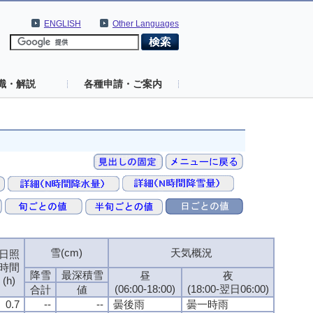
ENGLISH
Other Languages
識・解説
各種申請・ご案内
雪(cm)
天気概況
日照
時間
降雪
最深積雪
昼
夜
(h)
(06:00-18:00)
(18:00-翌日06:00)
合計
値
0.7
--
--
曇後雨
曇一時雨