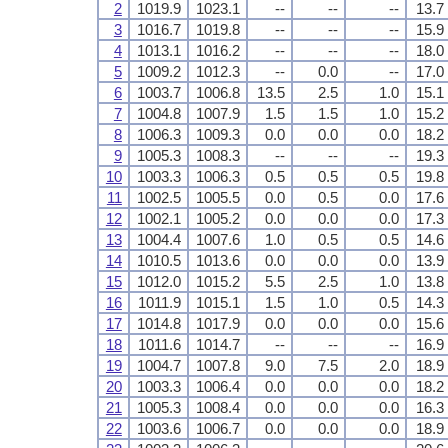
2
1019.9
1023.1
--
--
--
13.7
3
1016.7
1019.8
--
--
--
15.9
4
1013.1
1016.2
--
--
--
18.0
5
1009.2
1012.3
--
0.0
--
17.0
6
1003.7
1006.8
13.5
2.5
1.0
15.1
7
1004.8
1007.9
1.5
1.5
1.0
15.2
8
1006.3
1009.3
0.0
0.0
0.0
18.2
9
1005.3
1008.3
--
--
--
19.3
10
1003.3
1006.3
0.5
0.5
0.5
19.8
11
1002.5
1005.5
0.0
0.5
0.0
17.6
12
1002.1
1005.2
0.0
0.0
0.0
17.3
13
1004.4
1007.6
1.0
0.5
0.5
14.6
14
1010.5
1013.6
0.0
0.0
0.0
13.9
15
1012.0
1015.2
5.5
2.5
1.0
13.8
16
1011.9
1015.1
1.5
1.0
0.5
14.3
17
1014.8
1017.9
0.0
0.0
0.0
15.6
18
1011.6
1014.7
--
--
--
16.9
19
1004.7
1007.8
9.0
7.5
2.0
18.9
20
1003.3
1006.4
0.0
0.0
0.0
18.2
21
1005.3
1008.4
0.0
0.0
0.0
16.3
22
1003.6
1006.7
0.0
0.0
0.0
18.9