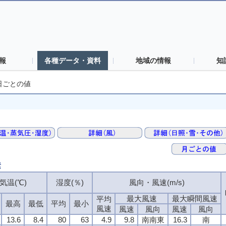
報
各種データ・資料
地域の情報
知
日ごとの値
素
気温(℃)
湿度(％)
風向・風速(m/s)
最大風速
最大瞬間風速
平均
最高
最低
平均
最小
風速
風速
風向
風速
風向
13.6
8.4
80
63
4.9
9.8
南南東
16.3
南