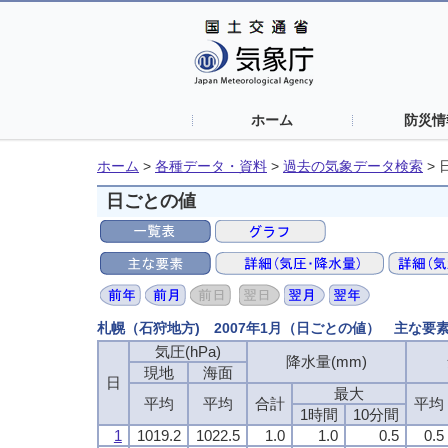
ホーム
防災情
ホーム
>
各種データ・資料
>
過去の気象データ検索
>
日ごとの値
札幌（石狩地方) 2007年1月（日ごとの値） 主な要
気圧(hPa)
降水量(mm)
現地
海面
日
最大
平均
平均
合計
平均
1時間
10分間
1
1019.2
1022.5
1.0
1.0
0.5
0.5