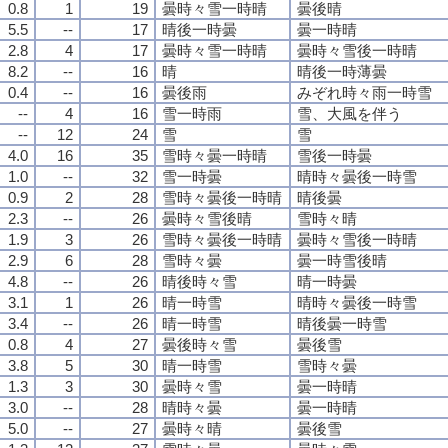
0.8
1
19
曇時々雪一時晴
曇後晴
5.5
--
17
晴後一時曇
曇一時晴
2.8
4
17
曇時々雪一時晴
曇時々雪後一時晴
8.2
--
16
晴
晴後一時薄曇
0.4
--
16
曇後雨
みぞれ時々雨一時雪
--
4
16
雪一時雨
雪、大風を伴う
--
12
24
雪
雪
4.0
16
35
雪時々曇一時晴
雪後一時曇
1.0
--
32
雪一時曇
晴時々曇後一時雪
0.9
2
28
雪時々曇後一時晴
晴後曇
2.3
--
26
曇時々雪後晴
雪時々晴
1.9
3
26
雪時々曇後一時晴
曇時々雪後一時晴
2.9
6
28
雪時々曇
曇一時雪後晴
4.8
--
26
晴後時々雪
晴一時曇
3.1
1
26
晴一時雪
晴時々曇後一時雪
3.4
--
26
晴一時雪
晴後曇一時雪
0.8
4
27
曇後時々雪
曇後雪
3.8
5
30
晴一時雪
雪時々曇
1.3
3
30
曇時々雪
曇一時晴
3.0
--
28
晴時々曇
曇一時晴
5.0
--
27
曇時々晴
曇後雪