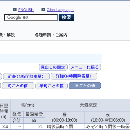
ENGLISH
Other Languages
識・解説
各種申請・ご案内
雪(cm)
天気概況
日照
時間
降雪
最深積雪
昼
夜
(h)
(06:00-18:00)
(18:00-翌日06:00)
合計
値
3.9
--
21
晴後曇時々雨
みぞれ時々雨後一時曇