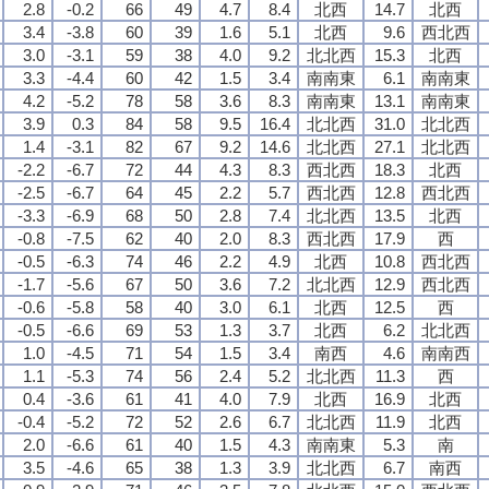
2.8
-0.2
66
49
4.7
8.4
北西
14.7
北西
3.4
-3.8
60
39
1.6
5.1
北西
9.6
西北西
3.0
-3.1
59
38
4.0
9.2
北北西
15.3
北西
3.3
-4.4
60
42
1.5
3.4
南南東
6.1
南南東
4.2
-5.2
78
58
3.6
8.3
南南東
13.1
南南東
3.9
0.3
84
58
9.5
16.4
北北西
31.0
北北西
1.4
-3.1
82
67
9.2
14.6
北北西
27.1
北北西
-2.2
-6.7
72
44
4.3
8.3
西北西
18.3
北西
-2.5
-6.7
64
45
2.2
5.7
西北西
12.8
西北西
-3.3
-6.9
68
50
2.8
7.4
北北西
13.5
北西
-0.8
-7.5
62
40
2.0
8.3
西北西
17.9
西
-0.5
-6.3
74
46
2.2
4.9
北西
10.8
西北西
-1.7
-5.6
67
50
3.6
7.2
北北西
12.9
西北西
-0.6
-5.8
58
40
3.0
6.1
北西
12.5
西
-0.5
-6.6
69
53
1.3
3.7
北西
6.2
北北西
1.0
-4.5
71
54
1.5
3.4
南西
4.6
南南西
1.1
-5.3
74
56
2.4
5.2
北北西
11.3
西
0.4
-3.6
61
41
4.0
7.9
北西
16.9
北西
-0.4
-5.2
72
52
2.6
6.7
北北西
11.9
北西
2.0
-6.6
61
40
1.5
4.3
南南東
5.3
南
3.5
-4.6
65
38
1.3
3.9
北北西
6.7
南西