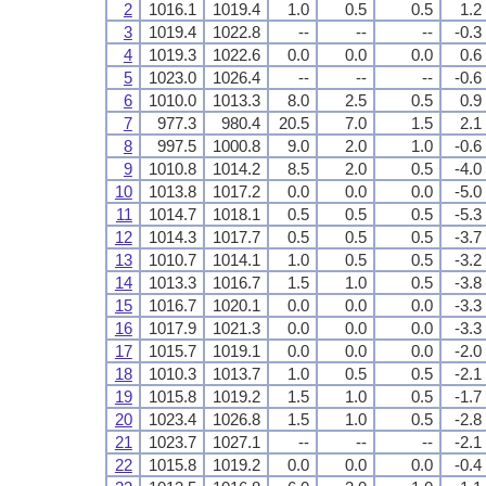
2
1016.1
1019.4
1.0
0.5
0.5
1.2
3
1019.4
1022.8
--
--
--
-0.3
4
1019.3
1022.6
0.0
0.0
0.0
0.6
5
1023.0
1026.4
--
--
--
-0.6
6
1010.0
1013.3
8.0
2.5
0.5
0.9
7
977.3
980.4
20.5
7.0
1.5
2.1
8
997.5
1000.8
9.0
2.0
1.0
-0.6
9
1010.8
1014.2
8.5
2.0
0.5
-4.0
10
1013.8
1017.2
0.0
0.0
0.0
-5.0
11
1014.7
1018.1
0.5
0.5
0.5
-5.3
12
1014.3
1017.7
0.5
0.5
0.5
-3.7
13
1010.7
1014.1
1.0
0.5
0.5
-3.2
14
1013.3
1016.7
1.5
1.0
0.5
-3.8
15
1016.7
1020.1
0.0
0.0
0.0
-3.3
16
1017.9
1021.3
0.0
0.0
0.0
-3.3
17
1015.7
1019.1
0.0
0.0
0.0
-2.0
18
1010.3
1013.7
1.0
0.5
0.5
-2.1
19
1015.8
1019.2
1.5
1.0
0.5
-1.7
20
1023.4
1026.8
1.5
1.0
0.5
-2.8
21
1023.7
1027.1
--
--
--
-2.1
22
1015.8
1019.2
0.0
0.0
0.0
-0.4