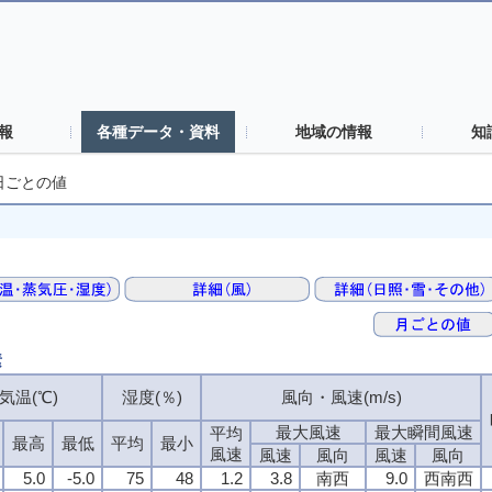
報
各種データ・資料
地域の情報
知
日ごとの値
素
気温(℃)
湿度(％)
風向・風速(m/s)
最大風速
最大瞬間風速
平均
最高
最低
平均
最小
風速
風速
風向
風速
風向
5.0
-5.0
75
48
1.2
3.8
南西
9.0
西南西