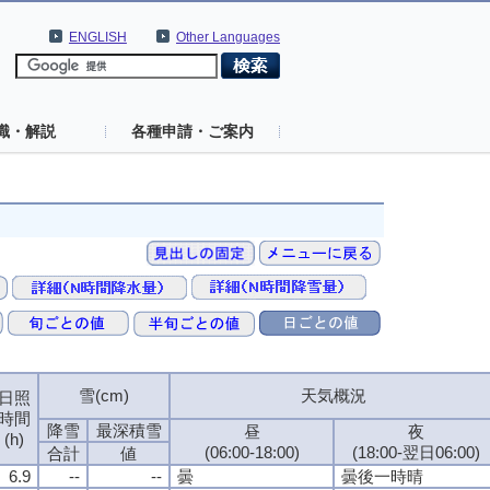
ENGLISH
Other Languages
識・解説
各種申請・ご案内
雪(cm)
天気概況
日照
時間
降雪
最深積雪
昼
夜
(h)
(06:00-18:00)
(18:00-翌日06:00)
合計
値
6.9
--
--
曇
曇後一時晴