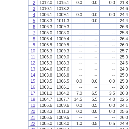
2
1012.0
1015.1
0.0
0.0
0.0
21.8
3
1010.1
1013.2
--
--
--
24.6
4
1006.1
1009.1
0.0
0.0
0.0
24.4
5
1008.3
1011.3
--
0.0
--
24.4
6
1006.3
1009.3
--
--
--
26.6
7
1005.0
1008.0
--
--
--
25.8
8
1006.4
1009.4
--
--
--
26.4
9
1006.9
1009.9
--
--
--
26.0
10
1006.3
1009.3
--
--
--
25.7
11
1006.0
1009.0
--
--
--
25.3
12
1005.3
1008.3
--
--
--
24.6
13
1004.6
1007.6
--
--
--
24.3
14
1003.8
1006.8
--
--
--
25.0
15
1003.5
1006.5
0.0
0.0
0.0
25.3
16
1003.1
1006.1
--
--
--
26.0
17
1001.2
1004.2
7.0
6.5
3.5
26.3
18
1004.7
1007.7
14.5
5.5
4.0
22.5
19
1006.6
1009.6
0.0
0.5
0.0
24.1
20
1008.3
1011.3
0.0
0.0
0.0
25.6
21
1006.5
1009.5
--
--
--
26.0
22
1005.0
1008.0
1.0
0.5
0.5
24.9