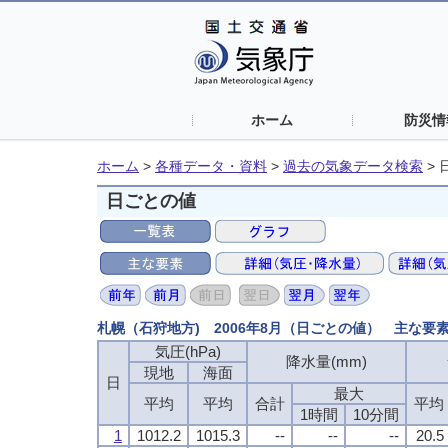
ホーム
防災情
ホーム
>
各種データ・資料
>
過去の気象データ検索
>
日ごとの値
札幌（石狩地方) 2006年8月（日ごとの値） 主な要
気圧(hPa)
降水量(mm)
現地
海面
日
最大
平均
平均
合計
平均
1時間
10分間
1
1012.2
1015.3
--
--
--
20.5