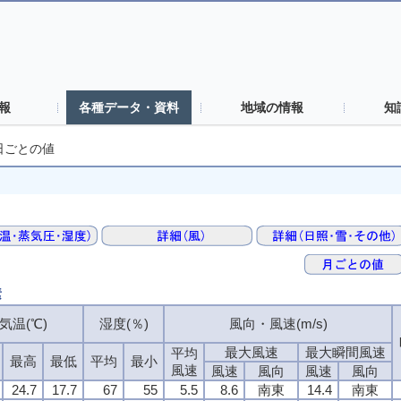
報
各種データ・資料
地域の情報
知
日ごとの値
素
気温(℃)
湿度(％)
風向・風速(m/s)
最大風速
最大瞬間風速
平均
最高
最低
平均
最小
風速
風速
風向
風速
風向
24.7
17.7
67
55
5.5
8.6
南東
14.4
南東