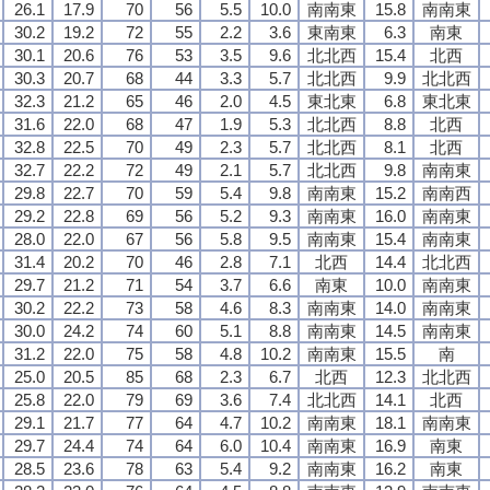
26.1
17.9
70
56
5.5
10.0
南南東
15.8
南南東
30.2
19.2
72
55
2.2
3.6
東南東
6.3
南東
30.1
20.6
76
53
3.5
9.6
北北西
15.4
北西
30.3
20.7
68
44
3.3
5.7
北北西
9.9
北北西
32.3
21.2
65
46
2.0
4.5
東北東
6.8
東北東
31.6
22.0
68
47
1.9
5.3
北北西
8.8
北西
32.8
22.5
70
49
2.3
5.7
北北西
8.1
北西
32.7
22.2
72
49
2.1
5.7
北北西
9.8
南南東
29.8
22.7
70
59
5.4
9.8
南南東
15.2
南南西
29.2
22.8
69
56
5.2
9.3
南南東
16.0
南南東
28.0
22.0
67
56
5.8
9.5
南南東
15.4
南南東
31.4
20.2
70
46
2.8
7.1
北西
14.4
北北西
29.7
21.2
71
54
3.7
6.6
南東
10.0
南南東
30.2
22.2
73
58
4.6
8.3
南南東
14.0
南南東
30.0
24.2
74
60
5.1
8.8
南南東
14.5
南南東
31.2
22.0
75
58
4.8
10.2
南南東
15.5
南
25.0
20.5
85
68
2.3
6.7
北西
12.3
北北西
25.8
22.0
79
69
3.6
7.4
北北西
14.1
北西
29.1
21.7
77
64
4.7
10.2
南南東
18.1
南南東
29.7
24.4
74
64
6.0
10.4
南南東
16.9
南東
28.5
23.6
78
63
5.4
9.2
南南東
16.2
南東