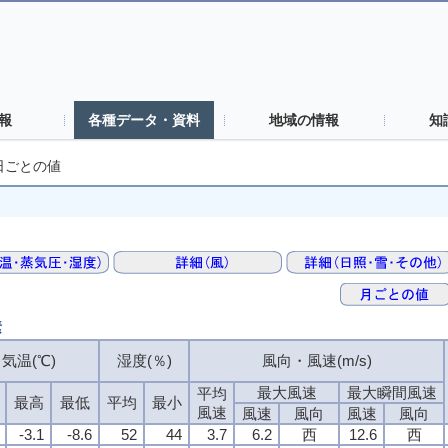
報
各種データ・資料
地域の情報
知
日ごとの値
素
気温(℃)
湿度(％)
風向・風速(m/s)
最大風速
最大瞬間風速
平均
最高
最低
平均
最小
風速
風速
風向
風速
風向
-3.1
-8.6
52
44
3.7
6.2
西
12.6
西