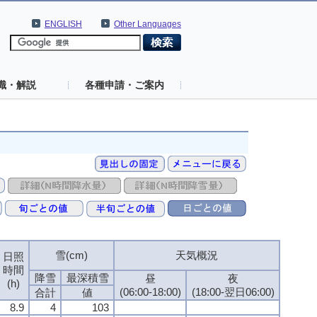
ENGLISH
Other Languages
識・解説
各種申請・ご案内
雪(cm)
天気概況
日照
時間
降雪
最深積雪
昼
夜
(h)
(06:00-18:00)
(18:00-翌日06:00)
合計
値
8.9
4
103