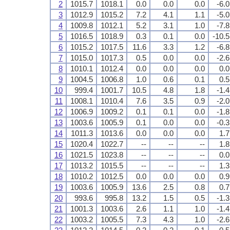
2
1015.7
1018.1
0.0
0.0
0.0
-6.0
3
1012.9
1015.2
7.2
4.1
1.1
-5.0
4
1009.8
1012.1
5.2
3.1
1.0
-7.8
5
1016.5
1018.9
0.3
0.1
0.0
-10.5
6
1015.2
1017.5
11.6
3.3
1.2
-6.8
7
1015.0
1017.3
0.5
0.0
0.0
-2.6
8
1010.1
1012.4
0.0
0.0
0.0
0.0
9
1004.5
1006.8
1.0
0.6
0.1
0.5
10
999.4
1001.7
10.5
4.8
1.8
-1.4
11
1008.1
1010.4
7.6
3.5
0.9
-2.0
12
1006.9
1009.2
0.1
0.1
0.0
-1.8
13
1003.6
1005.9
0.1
0.0
0.0
-0.3
14
1011.3
1013.6
0.0
0.0
0.0
1.7
15
1020.4
1022.7
--
--
--
1.8
16
1021.5
1023.8
--
--
--
0.0
17
1013.2
1015.5
--
--
--
1.3
18
1010.2
1012.5
0.0
0.0
0.0
0.9
19
1003.6
1005.9
13.6
2.5
0.8
0.7
20
993.6
995.8
13.2
1.5
0.5
-1.3
21
1001.3
1003.6
2.6
1.1
1.0
-1.4
22
1003.2
1005.5
7.3
4.3
1.0
-2.6