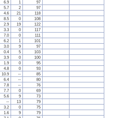
6.9
1
97
5.7
2
97
4.6
21
118
8.5
0
108
2.9
19
122
3.3
0
117
7.0
0
111
6.2
1
101
3.0
9
97
0.4
5
103
3.9
0
100
1.9
0
95
4.8
0
93
10.9
--
85
6.4
--
80
7.8
--
76
7.7
0
69
5.6
9
73
--
13
79
3.2
0
75
1.6
9
79