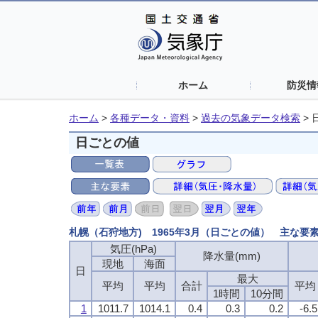
ホーム
防災情
ホーム
>
各種データ・資料
>
過去の気象データ検索
>
日ごとの値
札幌（石狩地方) 1965年3月（日ごとの値） 主な要
気圧(hPa)
降水量(mm)
現地
海面
日
最大
平均
平均
合計
平均
1時間
10分間
1
1011.7
1014.1
0.4
0.3
0.2
-6.5