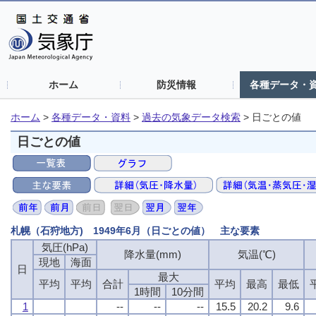
ホーム
防災情報
各種データ・
ホーム
>
各種データ・資料
>
過去の気象データ検索
>
日ごとの値
日ごとの値
札幌（石狩地方) 1949年6月（日ごとの値） 主な要素
気圧(hPa)
気圧(hPa)
気圧(hPa)
気圧(hPa)
降水量(mm)
降水量(mm)
降水量(mm)
降水量(mm)
気温(℃)
気温(℃)
気温(℃)
気温(℃)
現地
現地
現地
現地
海面
海面
海面
海面
日
日
日
日
最大
最大
最大
最大
平均
平均
平均
平均
平均
平均
平均
平均
合計
合計
合計
合計
平均
平均
平均
平均
最高
最高
最高
最高
最低
最低
最低
最低
1時間
1時間
1時間
1時間
10分間
10分間
10分間
10分間
1
1
1
1
--
--
--
--
--
--
--
--
--
--
--
--
15.5
15.5
15.5
15.5
20.2
20.2
20.2
20.2
9.6
9.6
9.6
9.6