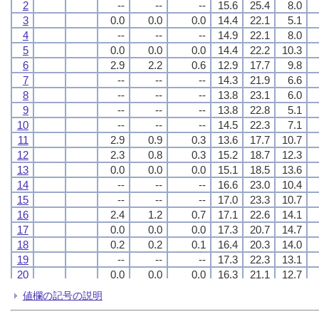
2
2
2
2
--
--
--
--
--
--
--
--
--
--
--
--
15.6
15.6
15.6
15.6
25.4
25.4
25.4
25.4
8.0
8.0
8.0
8.0
3
3
3
3
0.0
0.0
0.0
0.0
0.0
0.0
0.0
0.0
0.0
0.0
0.0
0.0
14.4
14.4
14.4
14.4
22.1
22.1
22.1
22.1
5.1
5.1
5.1
5.1
4
4
4
4
--
--
--
--
--
--
--
--
--
--
--
--
14.9
14.9
14.9
14.9
22.1
22.1
22.1
22.1
8.0
8.0
8.0
8.0
5
5
5
5
0.0
0.0
0.0
0.0
0.0
0.0
0.0
0.0
0.0
0.0
0.0
0.0
14.4
14.4
14.4
14.4
22.2
22.2
22.2
22.2
10.3
10.3
10.3
10.3
6
6
6
6
2.9
2.9
2.9
2.9
2.2
2.2
2.2
2.2
0.6
0.6
0.6
0.6
12.9
12.9
12.9
12.9
17.7
17.7
17.7
17.7
9.8
9.8
9.8
9.8
7
7
7
7
--
--
--
--
--
--
--
--
--
--
--
--
14.3
14.3
14.3
14.3
21.9
21.9
21.9
21.9
6.6
6.6
6.6
6.6
8
8
8
8
--
--
--
--
--
--
--
--
--
--
--
--
13.8
13.8
13.8
13.8
23.1
23.1
23.1
23.1
6.0
6.0
6.0
6.0
9
9
9
9
--
--
--
--
--
--
--
--
--
--
--
--
13.8
13.8
13.8
13.8
22.8
22.8
22.8
22.8
5.1
5.1
5.1
5.1
10
10
10
10
--
--
--
--
--
--
--
--
--
--
--
--
14.5
14.5
14.5
14.5
22.3
22.3
22.3
22.3
7.1
7.1
7.1
7.1
11
11
11
11
2.9
2.9
2.9
2.9
0.9
0.9
0.9
0.9
0.3
0.3
0.3
0.3
13.6
13.6
13.6
13.6
17.7
17.7
17.7
17.7
10.7
10.7
10.7
10.7
12
12
12
12
2.3
2.3
2.3
2.3
0.8
0.8
0.8
0.8
0.3
0.3
0.3
0.3
15.2
15.2
15.2
15.2
18.7
18.7
18.7
18.7
12.3
12.3
12.3
12.3
13
13
13
13
0.0
0.0
0.0
0.0
0.0
0.0
0.0
0.0
0.0
0.0
0.0
0.0
15.1
15.1
15.1
15.1
18.5
18.5
18.5
18.5
13.6
13.6
13.6
13.6
14
14
14
14
--
--
--
--
--
--
--
--
--
--
--
--
16.6
16.6
16.6
16.6
23.0
23.0
23.0
23.0
10.4
10.4
10.4
10.4
15
15
15
15
--
--
--
--
--
--
--
--
--
--
--
--
17.0
17.0
17.0
17.0
23.3
23.3
23.3
23.3
10.7
10.7
10.7
10.7
16
16
16
16
2.4
2.4
2.4
2.4
1.2
1.2
1.2
1.2
0.7
0.7
0.7
0.7
17.1
17.1
17.1
17.1
22.6
22.6
22.6
22.6
14.1
14.1
14.1
14.1
17
17
17
17
0.0
0.0
0.0
0.0
0.0
0.0
0.0
0.0
0.0
0.0
0.0
0.0
17.3
17.3
17.3
17.3
20.7
20.7
20.7
20.7
14.7
14.7
14.7
14.7
18
18
18
18
0.2
0.2
0.2
0.2
0.2
0.2
0.2
0.2
0.1
0.1
0.1
0.1
16.4
16.4
16.4
16.4
20.3
20.3
20.3
20.3
14.0
14.0
14.0
14.0
19
19
19
19
--
--
--
--
--
--
--
--
--
--
--
--
17.3
17.3
17.3
17.3
22.3
22.3
22.3
22.3
13.1
13.1
13.1
13.1
20
20
20
20
0.0
0.0
0.0
0.0
0.0
0.0
0.0
0.0
0.0
0.0
0.0
0.0
16.3
16.3
16.3
16.3
21.1
21.1
21.1
21.1
12.7
12.7
12.7
12.7
21
21
21
21
0.0
0.0
0.0
0.0
0.0
0.0
0.0
0.0
0.0
0.0
0.0
0.0
16.2
16.2
16.2
16.2
20.8
20.8
20.8
20.8
11.7
11.7
11.7
11.7
値欄の記号の説明
22
22
22
22
15.0
15.0
15.0
15.0
3.1
3.1
3.1
3.1
0.8
0.8
0.8
0.8
14.1
14.1
14.1
14.1
17.6
17.6
17.6
17.6
11.6
11.6
11.6
11.6