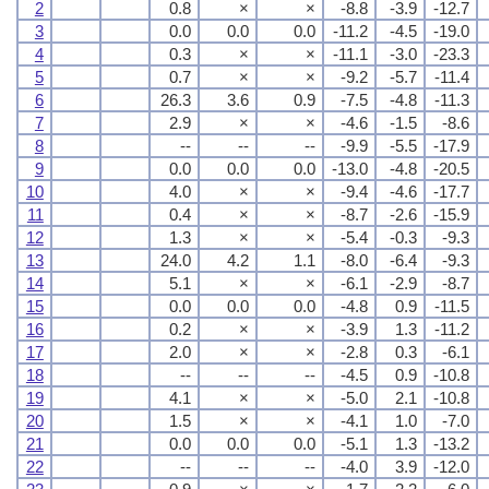
2
0.8
×
×
-8.8
-3.9
-12.7
3
0.0
0.0
0.0
-11.2
-4.5
-19.0
4
0.3
×
×
-11.1
-3.0
-23.3
5
0.7
×
×
-9.2
-5.7
-11.4
6
26.3
3.6
0.9
-7.5
-4.8
-11.3
7
2.9
×
×
-4.6
-1.5
-8.6
8
--
--
--
-9.9
-5.5
-17.9
9
0.0
0.0
0.0
-13.0
-4.8
-20.5
10
4.0
×
×
-9.4
-4.6
-17.7
11
0.4
×
×
-8.7
-2.6
-15.9
12
1.3
×
×
-5.4
-0.3
-9.3
13
24.0
4.2
1.1
-8.0
-6.4
-9.3
14
5.1
×
×
-6.1
-2.9
-8.7
15
0.0
0.0
0.0
-4.8
0.9
-11.5
16
0.2
×
×
-3.9
1.3
-11.2
17
2.0
×
×
-2.8
0.3
-6.1
18
--
--
--
-4.5
0.9
-10.8
19
4.1
×
×
-5.0
2.1
-10.8
20
1.5
×
×
-4.1
1.0
-7.0
21
0.0
0.0
0.0
-5.1
1.3
-13.2
22
--
--
--
-4.0
3.9
-12.0