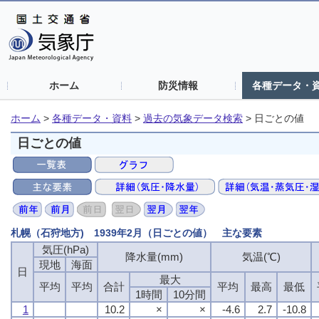
ホーム
防災情報
各種データ・
ホーム
>
各種データ・資料
>
過去の気象データ検索
>
日ごとの値
日ごとの値
札幌（石狩地方) 1939年2月（日ごとの値） 主な要素
気圧(hPa)
降水量(mm)
気温(℃)
現地
海面
日
最大
平均
平均
合計
平均
最高
最低
1時間
10分間
1
10.2
×
×
-4.6
2.7
-10.8