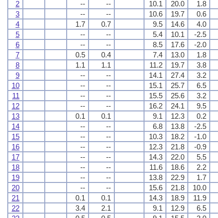
2
--
--
10.1
20.0
1.8
3
--
--
10.6
19.7
0.6
4
1.7
0.7
9.5
14.6
4.0
5
--
--
5.4
10.1
-2.5
6
--
--
8.5
17.6
-2.0
7
0.5
0.4
7.4
13.0
1.8
8
1.1
1.1
11.2
19.7
3.8
9
--
--
14.1
27.4
3.2
10
--
--
15.1
25.7
6.5
11
--
--
15.5
25.6
3.2
12
--
--
16.2
24.1
9.5
13
0.1
0.1
9.1
12.3
0.2
14
--
--
6.8
13.8
-2.5
15
--
--
10.3
18.2
-1.0
16
--
--
12.3
21.8
-0.9
17
--
--
14.3
22.0
5.5
18
--
--
11.6
18.6
2.2
19
--
--
13.8
22.9
1.7
20
--
--
15.6
21.8
10.0
21
0.1
0.1
14.3
18.9
11.9
22
3.4
2.1
9.1
12.9
6.5