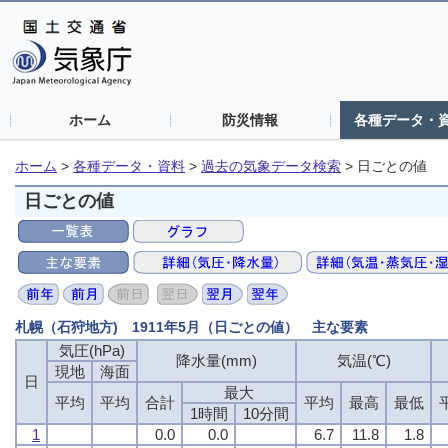
ホーム
防災情報
各種データ・
ホーム
>
各種データ・資料
>
過去の気象データ検索
>
日ごとの値
日ごとの値
札幌（石狩地方) 1911年5月（日ごとの値） 主な要素
気圧(hPa)
降水量(mm)
気温(℃)
現地
海面
日
最大
平均
平均
合計
平均
最高
最低
1時間
10分間
1
0.0
0.0
6.7
11.8
1.8