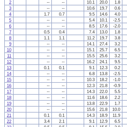
2
--
--
10.1
20.0
1.8
3
--
--
10.6
19.7
0.6
4
1.7
0.7
9.5
14.6
4.0
5
--
--
5.4
10.1
-2.5
6
--
--
8.5
17.6
-2.0
7
0.5
0.4
7.4
13.0
1.8
8
1.1
1.1
11.2
19.7
3.8
9
--
--
14.1
27.4
3.2
10
--
--
15.1
25.7
6.5
11
--
--
15.5
25.6
3.2
12
--
--
16.2
24.1
9.5
13
0.1
0.1
9.1
12.3
0.2
14
--
--
6.8
13.8
-2.5
15
--
--
10.3
18.2
-1.0
16
--
--
12.3
21.8
-0.9
17
--
--
14.3
22.0
5.5
18
--
--
11.6
18.6
2.2
19
--
--
13.8
22.9
1.7
20
--
--
15.6
21.8
10.0
21
0.1
0.1
14.3
18.9
11.9
22
3.4
2.1
9.1
12.9
6.5