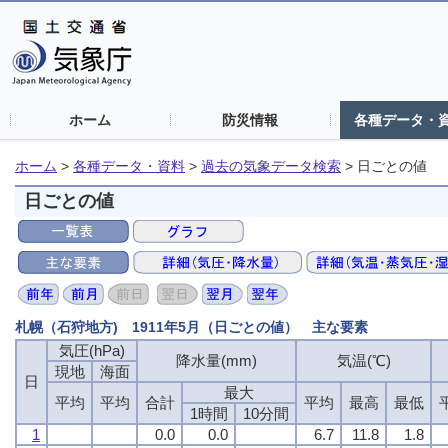
ホーム
防災情報
各種データ・
ホーム
>
各種データ・資料
>
過去の気象データ検索
>
日ごとの値
日ごとの値
札幌（石狩地方) 1911年5月（日ごとの値） 主な要素
気圧(hPa)
降水量(mm)
気温(℃)
現地
海面
日
最大
平均
平均
合計
平均
最高
最低
1時間
10分間
1
0.0
0.0
6.7
11.8
1.8