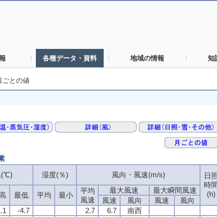
報
各種データ・資料
地域の情報
知
日ごとの値
素
(℃)
湿度(％)
風向・風速(m/s)
日
時
最大風速
最大瞬間風速
平均
(h)
高
最低
平均
最小
風速
風速
風向
風速
風向
1.1
-4.7
2.7
6.7
南西