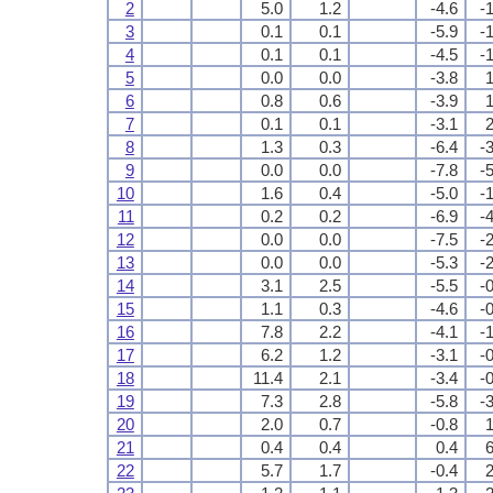
2
5.0
1.2
-4.6
-
3
0.1
0.1
-5.9
-
4
0.1
0.1
-4.5
-
5
0.0
0.0
-3.8
1
6
0.8
0.6
-3.9
1
7
0.1
0.1
-3.1
2
8
1.3
0.3
-6.4
-
9
0.0
0.0
-7.8
-
10
1.6
0.4
-5.0
-
11
0.2
0.2
-6.9
-
12
0.0
0.0
-7.5
-
13
0.0
0.0
-5.3
-
14
3.1
2.5
-5.5
-
15
1.1
0.3
-4.6
-
16
7.8
2.2
-4.1
-
17
6.2
1.2
-3.1
-
18
11.4
2.1
-3.4
-
19
7.3
2.8
-5.8
-
20
2.0
0.7
-0.8
1
21
0.4
0.4
0.4
6
22
5.7
1.7
-0.4
2