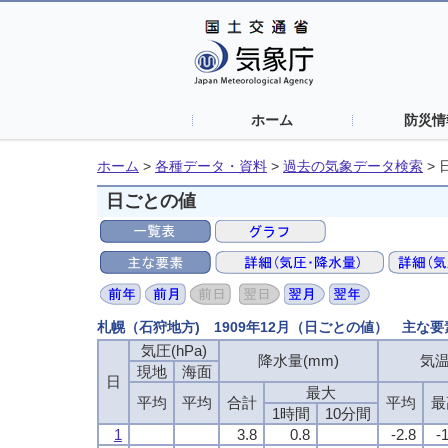
ホーム
防災情
ホーム
>
各種データ・資料
>
過去の気象データ検索
>
日ごとの値
札幌（石狩地方) 1909年12月（日ごとの値） 主な要
気圧(hPa)
降水量(mm)
気温
現地
海面
日
最大
平均
平均
合計
平均
最
1時間
10分間
1
3.8
0.8
-2.8
-