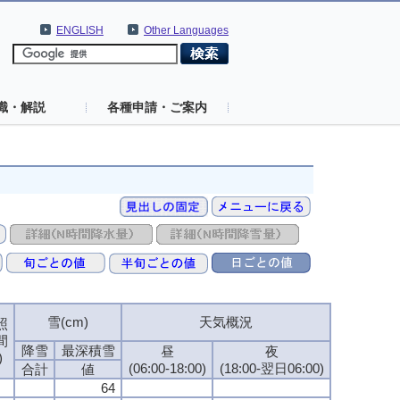
ENGLISH
Other Languages
識・解説
各種申請・ご案内
雪(cm)
天気概況
照
間
降雪
最深積雪
昼
夜
)
(06:00-18:00)
(18:00-翌日06:00)
合計
値
64