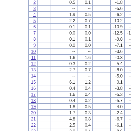
2
0.5
0.1
-1.8
3
--
--
-5.6
4
1.9
0.5
-6.2
5
2.2
0.7
-10.2
6
0.1
0.1
-10.9
7
0.0
0.0
-12.5
-1
8
0.1
0.1
-9.8
9
0.0
0.0
-7.1
10
--
--
-3.6
11
1.6
1.6
-0.3
12
0.3
0.2
-5.4
13
2.7
0.7
-8.0
14
--
--
-5.0
15
6.1
1.2
0.1
16
0.4
0.4
-3.8
17
1.6
0.4
-5.3
18
0.4
0.2
-5.7
19
1.8
0.5
-4.0
20
1.7
0.3
-2.4
21
4.8
0.8
-6.7
22
2.5
0.4
-6.1