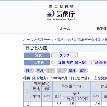
ホーム
防災情
ホーム
>
各種データ・資料
>
過去の気象データ検索
>
日ごとの値
札幌（石狩地方) 1909年2月（日ごとの値） 主な要
気圧(hPa)
降水量(mm)
気温
現地
海面
日
最大
平均
平均
合計
平均
1時間
10分間
1
6.5
1.5
-3.9