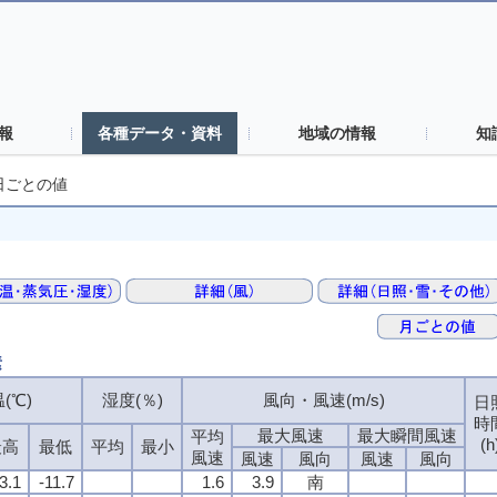
報
各種データ・資料
地域の情報
知
日ごとの値
素
(℃)
湿度(％)
風向・風速(m/s)
日
時
最大風速
最大瞬間風速
平均
(h
最高
最低
平均
最小
風速
風速
風向
風速
風向
3.1
-11.7
1.6
3.9
南