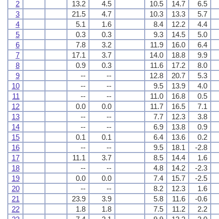
2
13.2
4.5
10.5
14.7
6.5
3
21.5
4.7
10.3
13.3
5.7
4
5.1
1.6
8.4
12.2
4.4
5
0.3
0.3
9.3
14.5
5.0
6
7.8
3.2
11.9
16.0
6.4
7
17.1
3.7
14.0
18.8
9.9
8
0.9
0.3
11.6
17.2
8.0
9
--
--
12.8
20.7
5.3
10
--
--
9.5
13.9
4.0
11
--
--
11.0
16.8
0.5
12
0.0
0.0
11.7
16.5
7.1
13
--
--
7.7
12.3
3.8
14
--
--
6.9
13.8
0.9
15
0.1
0.1
6.4
13.6
0.2
16
--
--
9.5
18.1
-2.8
17
11.1
3.7
8.5
14.4
1.6
18
--
--
4.8
14.2
-2.3
19
0.0
0.0
7.4
15.7
-2.5
20
--
--
8.2
12.3
1.6
21
23.9
3.9
5.8
11.6
-0.6
22
1.8
1.8
7.5
11.2
2.2