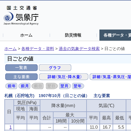
ホーム
防災情報
各種データ・
ホーム
>
各種データ・資料
>
過去の気象データ検索
>
日ごとの値
日ごとの値
札幌（石狩地方) 1907年10月（日ごとの値） 主な要素
気圧(hPa)
降水量(mm)
気温(℃)
現地
海面
日
最大
平均
平均
合計
平均
最高
最低
1時間
10分間
1
--
--
11.0
16.7
5.5