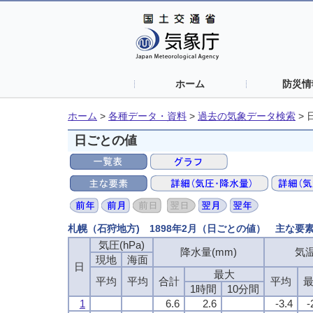
ホーム
防災情
ホーム
>
各種データ・資料
>
過去の気象データ検索
>
日ごとの値
札幌（石狩地方) 1898年2月（日ごとの値） 主な要
気圧(hPa)
気圧(hPa)
気圧(hPa)
気圧(hPa)
降水量(mm)
降水量(mm)
降水量(mm)
降水量(mm)
気温
気温
気温
気温
現地
現地
現地
現地
海面
海面
海面
海面
日
日
日
日
最大
最大
最大
最大
平均
平均
平均
平均
平均
平均
平均
平均
合計
合計
合計
合計
平均
平均
平均
平均
1時間
1時間
1時間
1時間
10分間
10分間
10分間
10分間
1
1
1
1
6.6
6.6
6.6
6.6
2.6
2.6
2.6
2.6
-3.4
-3.4
-3.4
-3.4
-
-
-
-