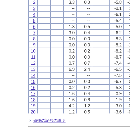
2
2
2
2
3.3
3.3
3.3
3.3
0.9
0.9
0.9
0.9
-5.8
-5.8
-5.8
-5.8
-
-
-
-
3
3
3
3
--
--
--
--
--
--
--
--
-9.1
-9.1
-9.1
-9.1
4
4
4
4
--
--
--
--
--
--
--
--
-6.1
-6.1
-6.1
-6.1
5
5
5
5
--
--
--
--
--
--
--
--
-5.4
-5.4
-5.4
-5.4
6
6
6
6
1.3
1.3
1.3
1.3
0.5
0.5
0.5
0.5
-5.0
-5.0
-5.0
-5.0
-
-
-
-
7
7
7
7
3.0
3.0
3.0
3.0
0.4
0.4
0.4
0.4
-6.2
-6.2
-6.2
-6.2
-
-
-
-
8
8
8
8
0.0
0.0
0.0
0.0
0.0
0.0
0.0
0.0
-8.3
-8.3
-8.3
-8.3
-
-
-
-
9
9
9
9
0.0
0.0
0.0
0.0
0.0
0.0
0.0
0.0
-8.2
-8.2
-8.2
-8.2
-
-
-
-
10
10
10
10
0.2
0.2
0.2
0.2
0.2
0.2
0.2
0.2
-8.2
-8.2
-8.2
-8.2
-
-
-
-
11
11
11
11
0.0
0.0
0.0
0.0
0.0
0.0
0.0
0.0
-8.7
-8.7
-8.7
-8.7
-
-
-
-
12
12
12
12
0.7
0.7
0.7
0.7
0.7
0.7
0.7
0.7
-7.4
-7.4
-7.4
-7.4
-
-
-
-
13
13
13
13
6.9
6.9
6.9
6.9
2.4
2.4
2.4
2.4
-6.5
-6.5
-6.5
-6.5
-
-
-
-
14
14
14
14
--
--
--
--
--
--
--
--
-7.5
-7.5
-7.5
-7.5
15
15
15
15
0.0
0.0
0.0
0.0
0.0
0.0
0.0
0.0
-6.7
-6.7
-6.7
-6.7
16
16
16
16
0.2
0.2
0.2
0.2
0.2
0.2
0.2
0.2
-5.3
-5.3
-5.3
-5.3
-
-
-
-
17
17
17
17
1.6
1.6
1.6
1.6
0.4
0.4
0.4
0.4
-0.9
-0.9
-0.9
-0.9
18
18
18
18
1.6
1.6
1.6
1.6
0.8
0.8
0.8
0.8
-1.9
-1.9
-1.9
-1.9
19
19
19
19
4.2
4.2
4.2
4.2
1.2
1.2
1.2
1.2
-3.0
-3.0
-3.0
-3.0
-
-
-
-
20
20
20
20
1.2
1.2
1.2
1.2
0.5
0.5
0.5
0.5
-3.6
-3.6
-3.6
-3.6
-
-
-
-
21
21
21
21
0.5
0.5
0.5
0.5
0.2
0.2
0.2
0.2
-3.1
-3.1
-3.1
-3.1
-
-
-
-
値欄の記号の説明
22
22
22
22
--
--
--
--
--
--
--
--
-4.2
-4.2
-4.2
-4.2