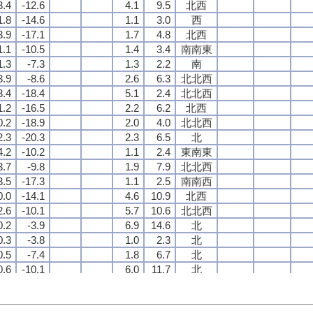
3.4
3.4
3.4
3.4
-12.6
-12.6
-12.6
-12.6
4.1
4.1
4.1
4.1
9.5
9.5
9.5
9.5
北西
北西
北西
北西
1.8
1.8
1.8
1.8
-14.6
-14.6
-14.6
-14.6
1.1
1.1
1.1
1.1
3.0
3.0
3.0
3.0
西
西
西
西
3.9
3.9
3.9
3.9
-17.1
-17.1
-17.1
-17.1
1.7
1.7
1.7
1.7
4.8
4.8
4.8
4.8
北西
北西
北西
北西
1.1
1.1
1.1
1.1
-10.5
-10.5
-10.5
-10.5
1.4
1.4
1.4
1.4
3.4
3.4
3.4
3.4
南南東
南南東
南南東
南南東
1.3
1.3
1.3
1.3
-7.3
-7.3
-7.3
-7.3
1.3
1.3
1.3
1.3
2.2
2.2
2.2
2.2
南
南
南
南
3.9
3.9
3.9
3.9
-8.6
-8.6
-8.6
-8.6
2.6
2.6
2.6
2.6
6.3
6.3
6.3
6.3
北北西
北北西
北北西
北北西
3.4
3.4
3.4
3.4
-18.4
-18.4
-18.4
-18.4
5.1
5.1
5.1
5.1
2.4
2.4
2.4
2.4
北北西
北北西
北北西
北北西
1.2
1.2
1.2
1.2
-16.5
-16.5
-16.5
-16.5
2.2
2.2
2.2
2.2
6.2
6.2
6.2
6.2
北西
北西
北西
北西
0.2
0.2
0.2
0.2
-18.9
-18.9
-18.9
-18.9
2.0
2.0
2.0
2.0
4.0
4.0
4.0
4.0
北北西
北北西
北北西
北北西
2.3
2.3
2.3
2.3
-20.3
-20.3
-20.3
-20.3
2.3
2.3
2.3
2.3
6.5
6.5
6.5
6.5
北
北
北
北
4.2
4.2
4.2
4.2
-10.2
-10.2
-10.2
-10.2
1.1
1.1
1.1
1.1
2.4
2.4
2.4
2.4
東南東
東南東
東南東
東南東
3.7
3.7
3.7
3.7
-9.8
-9.8
-9.8
-9.8
1.9
1.9
1.9
1.9
7.9
7.9
7.9
7.9
北北西
北北西
北北西
北北西
3.5
3.5
3.5
3.5
-17.3
-17.3
-17.3
-17.3
1.1
1.1
1.1
1.1
2.5
2.5
2.5
2.5
南南西
南南西
南南西
南南西
0.0
0.0
0.0
0.0
-14.1
-14.1
-14.1
-14.1
4.6
4.6
4.6
4.6
10.9
10.9
10.9
10.9
北西
北西
北西
北西
2.6
2.6
2.6
2.6
-10.1
-10.1
-10.1
-10.1
5.7
5.7
5.7
5.7
10.6
10.6
10.6
10.6
北北西
北北西
北北西
北北西
0.2
0.2
0.2
0.2
-3.9
-3.9
-3.9
-3.9
6.9
6.9
6.9
6.9
14.6
14.6
14.6
14.6
北
北
北
北
0.3
0.3
0.3
0.3
-3.8
-3.8
-3.8
-3.8
1.0
1.0
1.0
1.0
2.3
2.3
2.3
2.3
北
北
北
北
0.5
0.5
0.5
0.5
-7.4
-7.4
-7.4
-7.4
1.8
1.8
1.8
1.8
6.7
6.7
6.7
6.7
北
北
北
北
0.6
0.6
0.6
0.6
-10.1
-10.1
-10.1
-10.1
6.0
6.0
6.0
6.0
11.7
11.7
11.7
11.7
北
北
北
北
0.7
0.7
0.7
0.7
-8.9
-8.9
-8.9
-8.9
5.3
5.3
5.3
5.3
9.7
9.7
9.7
9.7
北西
北西
北西
北西
2.2
2.2
2.2
2.2
-9.6
-9.6
-9.6
-9.6
1.5
1.5
1.5
1.5
3.4
3.4
3.4
3.4
東
東
東
東