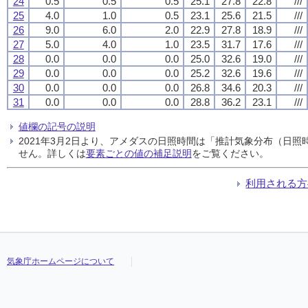
24
0.5
0.5
0.5
25.1
27.8
22.8
///
25
4.0
1.0
0.5
23.1
25.6
21.5
///
26
9.0
6.0
2.0
22.9
27.8
18.9
///
27
5.0
4.0
1.0
23.5
31.7
17.6
///
28
0.0
0.0
0.0
25.0
32.6
19.0
///
29
0.0
0.0
0.0
25.2
32.6
19.6
///
30
0.0
0.0
0.0
26.8
34.6
20.3
///
31
0.0
0.0
0.0
28.8
36.2
23.1
///
値欄の記号の説明
2021年3月2日より、アメダスの日照時間は「推計気象分布（日
せん。詳しくは
要素ごとの値の補足説明
をご覧ください。
利用される方
気象庁ホームページについて