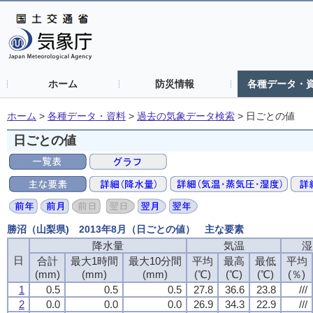
ホーム
防災情報
各種データ・
ホーム
>
各種データ・資料
>
過去の気象データ検索
>
日ごとの値
日ごとの値
勝沼（山梨県) 2013年8月（日ごとの値） 主な要素
降水量
気温
湿
日
合計
最大1時間
最大10分間
平均
最高
最低
平均
(mm)
(mm)
(mm)
(℃)
(℃)
(℃)
(％)
1
0.5
0.5
0.5
27.8
36.6
23.8
///
2
0.0
0.0
0.0
26.9
34.3
22.9
///