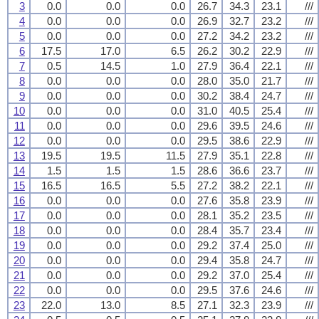
3
0.0
0.0
0.0
26.7
34.3
23.1
///
4
0.0
0.0
0.0
26.9
32.7
23.2
///
5
0.0
0.0
0.0
27.2
34.2
23.2
///
6
17.5
17.0
6.5
26.2
30.2
22.9
///
7
0.5
14.5
1.0
27.9
36.4
22.1
///
8
0.0
0.0
0.0
28.0
35.0
21.7
///
9
0.0
0.0
0.0
30.2
38.4
24.7
///
10
0.0
0.0
0.0
31.0
40.5
25.4
///
11
0.0
0.0
0.0
29.6
39.5
24.6
///
12
0.0
0.0
0.0
29.5
38.6
22.9
///
13
19.5
19.5
11.5
27.9
35.1
22.8
///
14
1.5
1.5
1.5
28.6
36.6
23.7
///
15
16.5
16.5
5.5
27.2
38.2
22.1
///
16
0.0
0.0
0.0
27.6
35.8
23.9
///
17
0.0
0.0
0.0
28.1
35.2
23.5
///
18
0.0
0.0
0.0
28.4
35.7
23.4
///
19
0.0
0.0
0.0
29.2
37.4
25.0
///
20
0.0
0.0
0.0
29.4
35.8
24.7
///
21
0.0
0.0
0.0
29.2
37.0
25.4
///
22
0.0
0.0
0.0
29.5
37.6
24.6
///
23
22.0
13.0
8.5
27.1
32.3
23.9
///