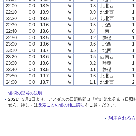
22:00
0.0
13.9
///
0.3
北北西
1
22:10
0.0
13.9
///
0.9
北北西
1
22:20
0.0
13.6
///
1.0
北北西
1
22:30
0.0
13.6
///
0.5
北西
1
22:40
0.0
13.6
///
0.4
南
0
22:50
0.0
13.5
///
0.2
静穏
1
23:00
0.0
13.6
///
0.6
北西
1
23:10
0.0
13.7
///
0.5
北西
1
23:20
0.0
13.6
///
0.5
西南西
1
23:30
0.0
13.6
///
0.2
静穏
1
23:40
0.0
13.5
///
0.1
静穏
1
23:50
0.0
13.7
///
0.6
北北西
1
24:00
0.0
13.7
///
1.1
北北西
2
値欄の記号の説明
2021年3月2日より、アメダスの日照時間は「推計気象分布（日
せん。詳しくは
要素ごとの値の補足説明
をご覧ください。
利用される方