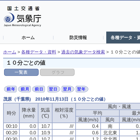
ホーム
防災情報
各種データ・
ホーム
>
各種データ・資料
>
過去の気象データ検索
>
１０分ごとの
１０分ごとの値
茂原（千葉県) 2010年11月13日（１０分ごとの値）
風向・風速
降水量
気温
相対湿度
時分
平均
最
(mm)
(℃)
(％)
風速(m/s)
風向
風速(m/s
00:10
0.0
10.7
///
0.4
南
0
00:20
0.0
10.9
///
0.6
北北東
1
00:30
0.0
10.7
///
1.2
北北西
1