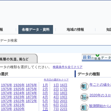
報
各種データ・資料
地域の情報
知
データ検索
ータの種類を選択してください。
検索条件を全てクリア
の選択
データの種類
年月日の選択をクリア
年ごとの値を
1976年
1926年
1876年
1月
1日
16日
1975年
1925年
1875年
2月
2日
17日
1974年
1924年
1874年
3月
3日
18日
2020年の
1973年
1923年
1873年
4月
4日
19日
1972年
1922年
1872年
5月
5日
20日
1971年
1921年
6月
6日
21日
観測開始から
1970年
1920年
7月
7日
22日