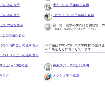
ごとの値を表示
半旬ごとの平年値を表示
ごとの値を表示
8月の日ごとの平年値を表示
旬ごとの値を表示
霜・雪・結氷の初終日と初冠雪日の
（気象台、測候所などのみのデータです）
の日ごとの値を表示
29日の１時間ごとの値を表示
平年値は1991-2020年の30年間の観測値
の平均をもとに算出しています。
29日の１０分ごとの値を表示
測史上1～10位の値
要素別データの公開期間
キング
メッシュ平年値図