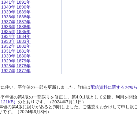
1941年
1891年
1940年
1890年
1939年
1889年
1938年
1888年
1937年
1887年
1936年
1886年
1935年
1885年
1934年
1884年
1933年
1883年
1932年
1882年
1931年
1881年
1930年
1880年
1929年
1879年
1928年
1878年
1927年
1877年
設に伴い、平年値の一部を更新しました。詳細は
配信資料に関するお知らせ
0年平年値の第4版の一部誤りを修正し、第4.0.1版として公開、利用を
21KB）
のとおりです。（2024年7月11日）
0年平年値の第4版に誤りがあると判明しました。ご迷惑をおかけして申し訳
です。（2024年6月3日）