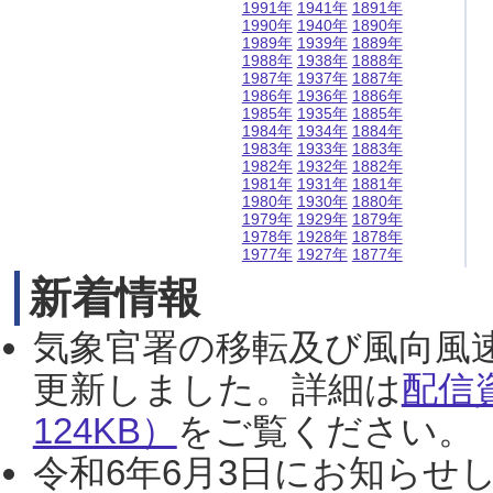
1991年
1941年
1891年
1990年
1940年
1890年
1989年
1939年
1889年
1988年
1938年
1888年
1987年
1937年
1887年
1986年
1936年
1886年
1985年
1935年
1885年
1984年
1934年
1884年
1983年
1933年
1883年
1982年
1932年
1882年
1981年
1931年
1881年
1980年
1930年
1880年
1979年
1929年
1879年
1978年
1928年
1878年
1977年
1927年
1877年
新着情報
気象官署の移転及び風向風
更新しました。詳細は
配信
124KB）
をご覧ください。（2
令和6年6月3日にお知らせし