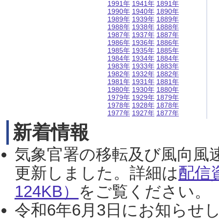
1991年
1941年
1891年
1990年
1940年
1890年
1989年
1939年
1889年
1988年
1938年
1888年
1987年
1937年
1887年
1986年
1936年
1886年
1985年
1935年
1885年
1984年
1934年
1884年
1983年
1933年
1883年
1982年
1932年
1882年
1981年
1931年
1881年
1980年
1930年
1880年
1979年
1929年
1879年
1978年
1928年
1878年
1977年
1927年
1877年
新着情報
気象官署の移転及び風向風
更新しました。詳細は
配信
124KB）
をご覧ください。（2
令和6年6月3日にお知らせし