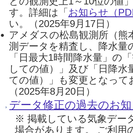
との観測史上1～10位の値
す。詳細は「
お知らせ（PDF
い。（2025年9月17日）
アメダスの松島観測所（熊本
測データを精査し、降水量
「日最大1時間降水量」の「
しての値）」及び「日降水
ての値）」も変更となって
（2025年8月20日）
データ修正の過去のお知
※ 掲載している気象デー
場合があります。 ご利用