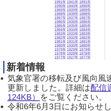
1991年
1941年
1891年
1990年
1940年
1890年
1989年
1939年
1889年
1988年
1938年
1888年
1987年
1937年
1887年
1986年
1936年
1886年
1985年
1935年
1885年
1984年
1934年
1884年
1983年
1933年
1883年
1982年
1932年
1882年
1981年
1931年
1881年
1980年
1930年
1880年
1979年
1929年
1879年
1978年
1928年
1878年
1977年
1927年
1877年
新着情報
気象官署の移転及び風向風
更新しました。詳細は
配信
124KB）
をご覧ください。（2
令和6年6月3日にお知らせし