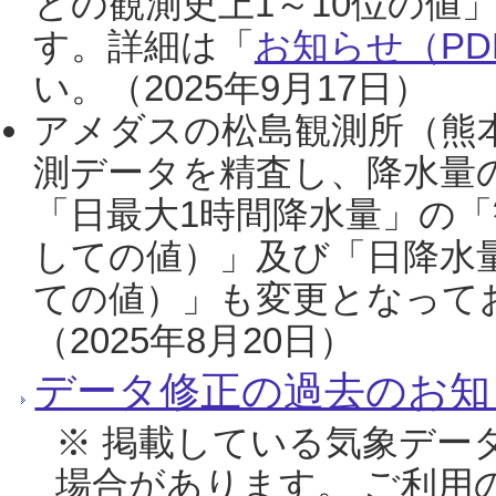
との観測史上1～10位の値
す。詳細は「
お知らせ（PDF
い。（2025年9月17日）
アメダスの松島観測所（熊本
測データを精査し、降水量
「日最大1時間降水量」の「
しての値）」及び「日降水
ての値）」も変更となって
（2025年8月20日）
データ修正の過去のお知
※ 掲載している気象デー
場合があります。 ご利用