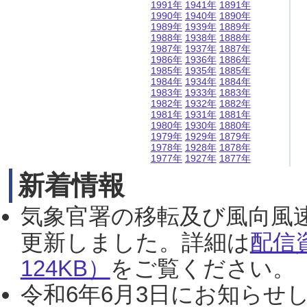
1991年
1941年
1891年
1990年
1940年
1890年
1989年
1939年
1889年
1988年
1938年
1888年
1987年
1937年
1887年
1986年
1936年
1886年
1985年
1935年
1885年
1984年
1934年
1884年
1983年
1933年
1883年
1982年
1932年
1882年
1981年
1931年
1881年
1980年
1930年
1880年
1979年
1929年
1879年
1978年
1928年
1878年
1977年
1927年
1877年
新着情報
気象官署の移転及び風向風
更新しました。詳細は
配信
124KB）
をご覧ください。（2
令和6年6月3日にお知らせし