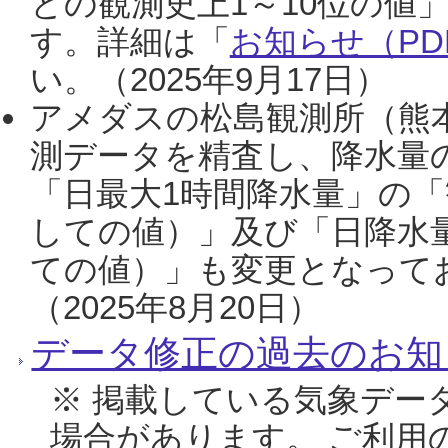
との観測史上1～10位の値
す。詳細は「
お知らせ（PDF
い。（2025年9月17日）
アメダスの松島観測所（熊本
測データを精査し、降水量
「日最大1時間降水量」の「
しての値）」及び「日降水
ての値）」も変更となって
（2025年8月20日）
データ修正の過去のお知
※ 掲載している気象デー
場合があります。 ご利用