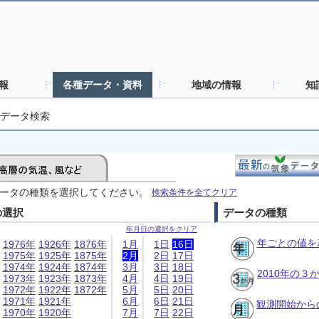
報
各種データ・資料
地域の情報
知
データ検索
ータの種類を選択してください。
検索条件を全てクリア
の選択
データの種類
年月日の選択をクリア
年ごとの値を
1976年
1926年
1876年
1月
1日
16日
1975年
1925年
1875年
2月
2日
17日
1974年
1924年
1874年
3月
3日
18日
2010年の
1973年
1923年
1873年
4月
4日
19日
1972年
1922年
1872年
5月
5日
20日
1971年
1921年
6月
6日
21日
観測開始から
1970年
1920年
7月
7日
22日