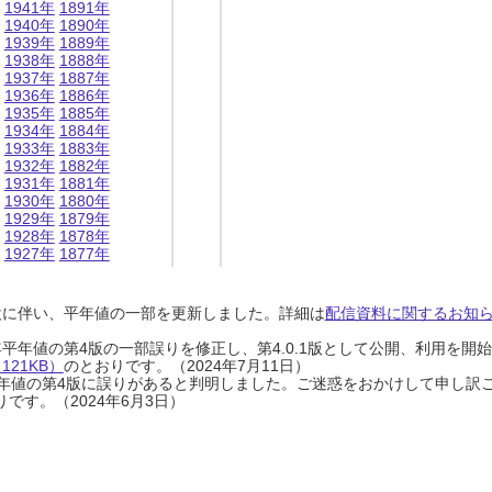
1941年
1891年
1940年
1890年
1939年
1889年
1938年
1888年
1937年
1887年
1936年
1886年
1935年
1885年
1934年
1884年
1933年
1883年
1932年
1882年
1931年
1881年
1930年
1880年
1929年
1879年
1928年
1878年
1927年
1877年
設に伴い、平年値の一部を更新しました。詳細は
配信資料に関するお知らせ
0年平年値の第4版の一部誤りを修正し、第4.0.1版として公開、利用を
21KB）
のとおりです。（2024年7月11日）
0年平年値の第4版に誤りがあると判明しました。ご迷惑をおかけして申し訳
です。（2024年6月3日）