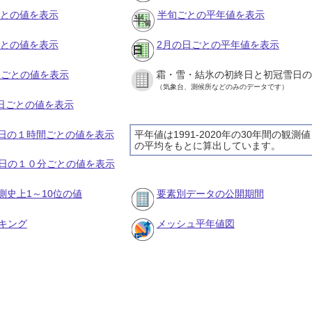
ごとの値を表示
半旬ごとの平年値を表示
ごとの値を表示
2月の日ごとの平年値を表示
旬ごとの値を表示
霜・雪・結氷の初終日と初冠雪日の
（気象台、測候所などのみのデータです）
の日ごとの値を表示
16日の１時間ごとの値を表示
平年値は1991-2020年の30年間の観測値
の平均をもとに算出しています。
16日の１０分ごとの値を表示
測史上1～10位の値
要素別データの公開期間
キング
メッシュ平年値図