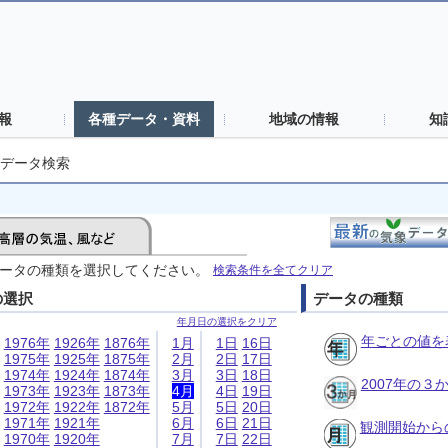
報
各種データ・資料
地域の情報
知
データ検索
ータの種類を選択してください。
検索条件を全てクリア
の選択
データの種類
年月日の選択をクリア
年ごとの値を
1976年
1926年
1876年
1月
1日
16日
1975年
1925年
1875年
2月
2日
17日
1974年
1924年
1874年
3月
3日
18日
2007年の
1973年
1923年
1873年
4月
4日
19日
1972年
1922年
1872年
5月
5日
20日
1971年
1921年
6月
6日
21日
観測開始から
1970年
1920年
7月
7日
22日