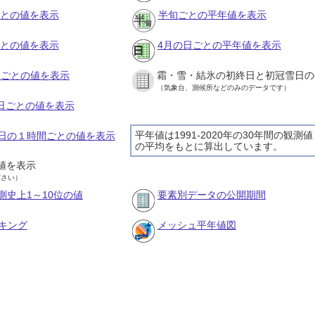
ごとの値を表示
半旬ごとの平年値を表示
ごとの値を表示
4月の日ごとの平年値を表示
旬ごとの値を表示
霜・雪・結氷の初終日と初冠雪日の
（気象台、測候所などのみのデータです）
の日ごとの値を表示
平年値は1991-2020年の30年間の観測値
28日の１時間ごとの値を表示
の平均をもとに算出しています。
値を表示
ださい）
測史上1～10位の値
要素別データの公開期間
キング
メッシュ平年値図