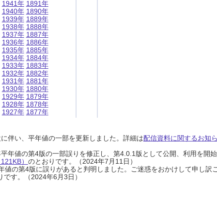
1941年
1891年
1940年
1890年
1939年
1889年
1938年
1888年
1937年
1887年
1936年
1886年
1935年
1885年
1934年
1884年
1933年
1883年
1932年
1882年
1931年
1881年
1930年
1880年
1929年
1879年
1928年
1878年
1927年
1877年
設に伴い、平年値の一部を更新しました。詳細は
配信資料に関するお知らせ
0年平年値の第4版の一部誤りを修正し、第4.0.1版として公開、利用を
21KB）
のとおりです。（2024年7月11日）
0年平年値の第4版に誤りがあると判明しました。ご迷惑をおかけして申し訳
です。（2024年6月3日）