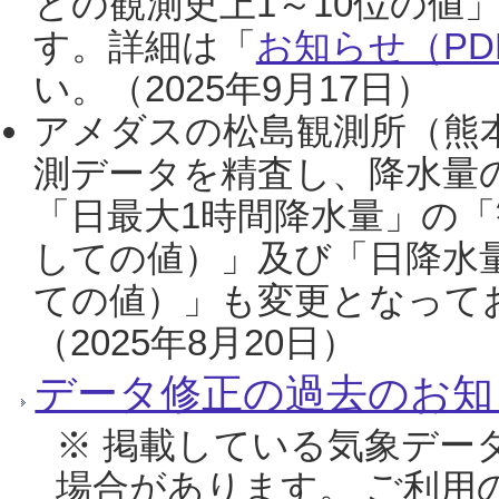
との観測史上1～10位の値
す。詳細は「
お知らせ（PDF
い。（2025年9月17日）
アメダスの松島観測所（熊本
測データを精査し、降水量
「日最大1時間降水量」の「
しての値）」及び「日降水
ての値）」も変更となって
（2025年8月20日）
データ修正の過去のお知
※ 掲載している気象デー
場合があります。 ご利用