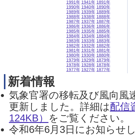
1991年
1941年
1891年
1990年
1940年
1890年
1989年
1939年
1889年
1988年
1938年
1888年
1987年
1937年
1887年
1986年
1936年
1886年
1985年
1935年
1885年
1984年
1934年
1884年
1983年
1933年
1883年
1982年
1932年
1882年
1981年
1931年
1881年
1980年
1930年
1880年
1979年
1929年
1879年
1978年
1928年
1878年
1977年
1927年
1877年
新着情報
気象官署の移転及び風向風
更新しました。詳細は
配信
124KB）
をご覧ください。（2
令和6年6月3日にお知らせし