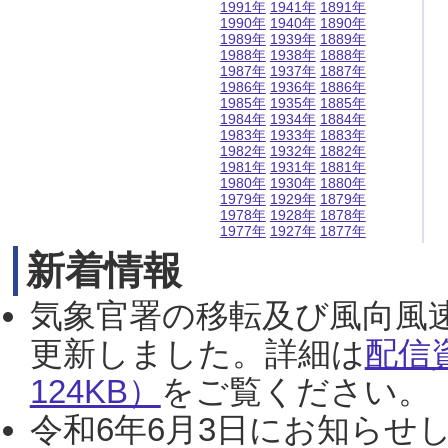
1991年
1941年
1891年
1990年
1940年
1890年
1989年
1939年
1889年
1988年
1938年
1888年
1987年
1937年
1887年
1986年
1936年
1886年
1985年
1935年
1885年
1984年
1934年
1884年
1983年
1933年
1883年
1982年
1932年
1882年
1981年
1931年
1881年
1980年
1930年
1880年
1979年
1929年
1879年
1978年
1928年
1878年
1977年
1927年
1877年
新着情報
気象官署の移転及び風向風
更新しました。詳細は
配信
124KB）
をご覧ください。（2
令和6年6月3日にお知らせし