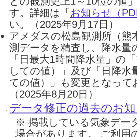
との観測史上1～10位の値
す。詳細は「
お知らせ（PDF
い。（2025年9月17日）
アメダスの松島観測所（熊本
測データを精査し、降水量
「日最大1時間降水量」の「
しての値）」及び「日降水
ての値）」も変更となって
（2025年8月20日）
データ修正の過去のお知
※ 掲載している気象デー
場合があります。 ご利用