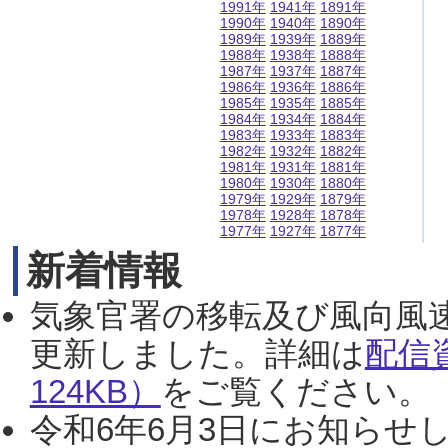
1991年
1941年
1891年
1990年
1940年
1890年
1989年
1939年
1889年
1988年
1938年
1888年
1987年
1937年
1887年
1986年
1936年
1886年
1985年
1935年
1885年
1984年
1934年
1884年
1983年
1933年
1883年
1982年
1932年
1882年
1981年
1931年
1881年
1980年
1930年
1880年
1979年
1929年
1879年
1978年
1928年
1878年
1977年
1927年
1877年
新着情報
気象官署の移転及び風向風
更新しました。詳細は
配信
124KB）
をご覧ください。（2
令和6年6月3日にお知らせし