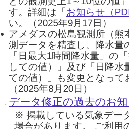
との観測史上1～10位の値
す。詳細は「
お知らせ（PDF
い。（2025年9月17日）
アメダスの松島観測所（熊本
測データを精査し、降水量
「日最大1時間降水量」の「
しての値）」及び「日降水
ての値）」も変更となって
（2025年8月20日）
データ修正の過去のお知
※ 掲載している気象デー
場合があります。 ご利用