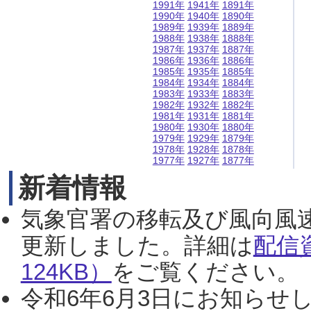
1991年
1941年
1891年
1990年
1940年
1890年
1989年
1939年
1889年
1988年
1938年
1888年
1987年
1937年
1887年
1986年
1936年
1886年
1985年
1935年
1885年
1984年
1934年
1884年
1983年
1933年
1883年
1982年
1932年
1882年
1981年
1931年
1881年
1980年
1930年
1880年
1979年
1929年
1879年
1978年
1928年
1878年
1977年
1927年
1877年
新着情報
気象官署の移転及び風向風
更新しました。詳細は
配信
124KB）
をご覧ください。（2
令和6年6月3日にお知らせし