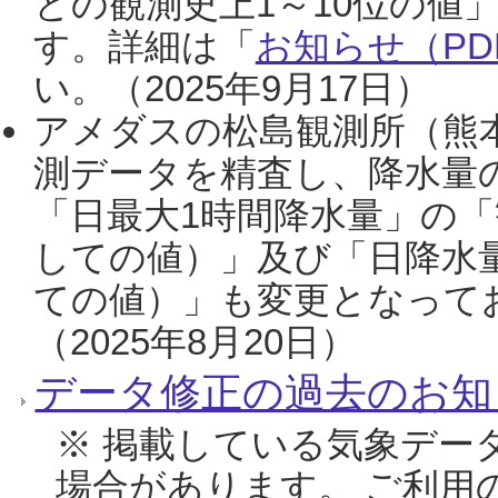
との観測史上1～10位の値
す。詳細は「
お知らせ（PDF
い。（2025年9月17日）
アメダスの松島観測所（熊本
測データを精査し、降水量
「日最大1時間降水量」の「
しての値）」及び「日降水
ての値）」も変更となって
（2025年8月20日）
データ修正の過去のお知
※ 掲載している気象デー
場合があります。 ご利用