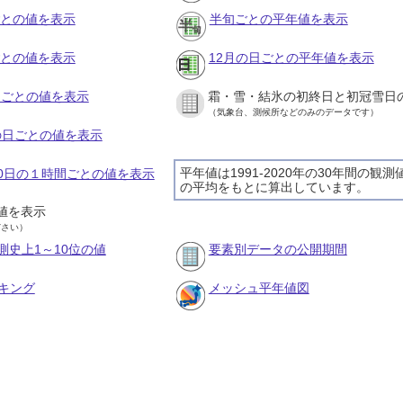
ごとの値を表示
半旬ごとの平年値を表示
ごとの値を表示
12月の日ごとの平年値を表示
旬ごとの値を表示
霜・雪・結氷の初終日と初冠雪日
（気象台、測候所などのみのデータです）
月の日ごとの値を表示
平年値は1991-2020年の30年間の観測
月30日の１時間ごとの値を表示
の平均をもとに算出しています。
値を表示
ださい）
測史上1～10位の値
要素別データの公開期間
キング
メッシュ平年値図