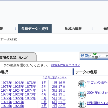
報
各種データ・資料
地域の情報
知
データ検索
ータの種類を選択してください。
検索条件を全てクリア
の選択
データの種類
年月日の選択をクリア
年ごとの値を
1976年
1926年
1876年
1月
1日
16日
1975年
1925年
1875年
2月
2日
17日
1974年
1924年
1874年
3月
3日
18日
2004年の
1973年
1923年
1873年
4月
4日
19日
1972年
1922年
1872年
5月
5日
20日
1971年
1921年
6月
6日
21日
観測開始から
1970年
1920年
7月
7日
22日