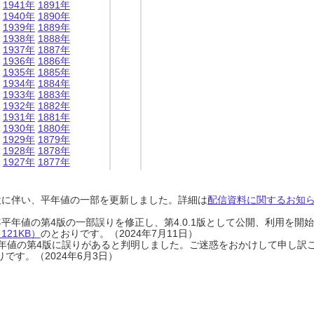
1941年
1891年
1940年
1890年
1939年
1889年
1938年
1888年
1937年
1887年
1936年
1886年
1935年
1885年
1934年
1884年
1933年
1883年
1932年
1882年
1931年
1881年
1930年
1880年
1929年
1879年
1928年
1878年
1927年
1877年
設に伴い、平年値の一部を更新しました。詳細は
配信資料に関するお知らせ
0年平年値の第4版の一部誤りを修正し、第4.0.1版として公開、利用を
21KB）
のとおりです。（2024年7月11日）
0年平年値の第4版に誤りがあると判明しました。ご迷惑をおかけして申し訳
です。（2024年6月3日）