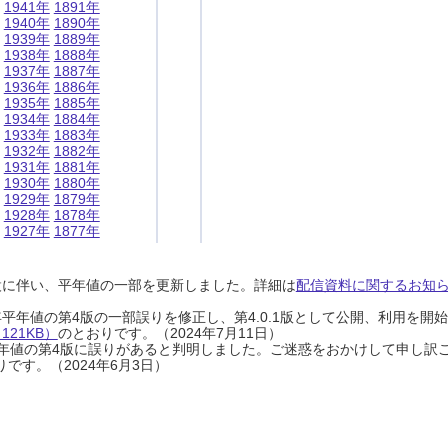
1941年
1891年
1940年
1890年
1939年
1889年
1938年
1888年
1937年
1887年
1936年
1886年
1935年
1885年
1934年
1884年
1933年
1883年
1932年
1882年
1931年
1881年
1930年
1880年
1929年
1879年
1928年
1878年
1927年
1877年
設に伴い、平年値の一部を更新しました。詳細は
配信資料に関するお知らせ
0年平年値の第4版の一部誤りを修正し、第4.0.1版として公開、利用を
21KB）
のとおりです。（2024年7月11日）
0年平年値の第4版に誤りがあると判明しました。ご迷惑をおかけして申し訳
です。（2024年6月3日）