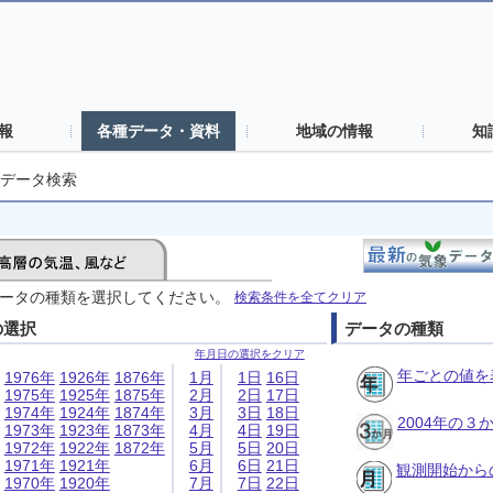
報
各種データ・資料
地域の情報
知
データ検索
ータの種類を選択してください。
検索条件を全てクリア
の選択
データの種類
年月日の選択をクリア
年ごとの値を
1976年
1926年
1876年
1月
1日
16日
1975年
1925年
1875年
2月
2日
17日
1974年
1924年
1874年
3月
3日
18日
2004年の
1973年
1923年
1873年
4月
4日
19日
1972年
1922年
1872年
5月
5日
20日
1971年
1921年
6月
6日
21日
観測開始から
1970年
1920年
7月
7日
22日