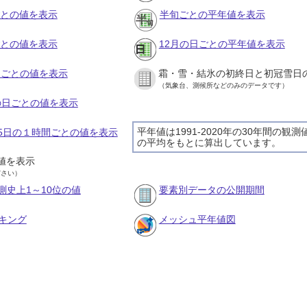
ごとの値を表示
半旬ごとの平年値を表示
ごとの値を表示
12月の日ごとの平年値を表示
旬ごとの値を表示
霜・雪・結氷の初終日と初冠雪日
（気象台、測候所などのみのデータです）
月の日ごとの値を表示
平年値は1991-2020年の30年間の観測
月15日の１時間ごとの値を表示
の平均をもとに算出しています。
値を表示
ださい）
測史上1～10位の値
要素別データの公開期間
キング
メッシュ平年値図