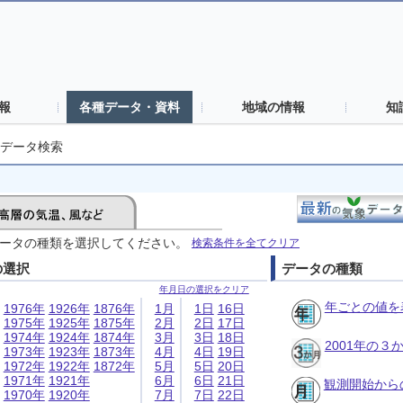
報
各種データ・資料
地域の情報
知
データ検索
ータの種類を選択してください。
検索条件を全てクリア
の選択
データの種類
年月日の選択をクリア
年ごとの値を
1976年
1926年
1876年
1月
1日
16日
1975年
1925年
1875年
2月
2日
17日
1974年
1924年
1874年
3月
3日
18日
2001年の
1973年
1923年
1873年
4月
4日
19日
1972年
1922年
1872年
5月
5日
20日
1971年
1921年
6月
6日
21日
観測開始から
1970年
1920年
7月
7日
22日