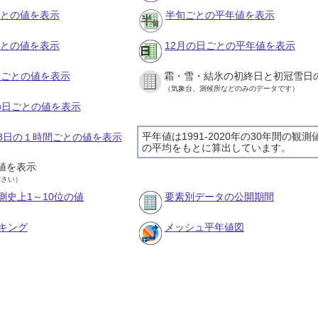
ごとの値を表示
半旬ごとの平年値を表示
ごとの値を表示
12月の日ごとの平年値を表示
旬ごとの値を表示
霜・雪・結氷の初終日と初冠雪日
（気象台、測候所などのみのデータです）
月の日ごとの値を表示
平年値は1991-2020年の30年間の観測
月28日の１時間ごとの値を表示
の平均をもとに算出しています。
値を表示
ださい）
測史上1～10位の値
要素別データの公開期間
キング
メッシュ平年値図