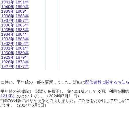
1941年
1891年
1940年
1890年
1939年
1889年
1938年
1888年
1937年
1887年
1936年
1886年
1935年
1885年
1934年
1884年
1933年
1883年
1932年
1882年
1931年
1881年
1930年
1880年
1929年
1879年
1928年
1878年
1927年
1877年
設に伴い、平年値の一部を更新しました。詳細は
配信資料に関するお知らせ
0年平年値の第4版の一部誤りを修正し、第4.0.1版として公開、利用を
21KB）
のとおりです。（2024年7月11日）
0年平年値の第4版に誤りがあると判明しました。ご迷惑をおかけして申し訳
です。（2024年6月3日）