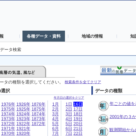
報
各種データ・資料
地域の情報
知
データ検索
ータの種類を選択してください。
検索条件を全てクリア
の選択
データの種類
年月日の選択をクリア
年ごとの値を
1976年
1926年
1876年
1月
1日
16日
1975年
1925年
1875年
2月
2日
17日
1974年
1924年
1874年
3月
3日
18日
2001年の
1973年
1923年
1873年
4月
4日
19日
1972年
1922年
1872年
5月
5日
20日
1971年
1921年
6月
6日
21日
観測開始から
1970年
1920年
7月
7日
22日