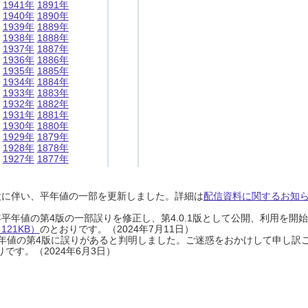
1941年
1891年
1940年
1890年
1939年
1889年
1938年
1888年
1937年
1887年
1936年
1886年
1935年
1885年
1934年
1884年
1933年
1883年
1932年
1882年
1931年
1881年
1930年
1880年
1929年
1879年
1928年
1878年
1927年
1877年
設に伴い、平年値の一部を更新しました。詳細は
配信資料に関するお知らせ
0年平年値の第4版の一部誤りを修正し、第4.0.1版として公開、利用を
21KB）
のとおりです。（2024年7月11日）
0年平年値の第4版に誤りがあると判明しました。ご迷惑をおかけして申し訳
です。（2024年6月3日）