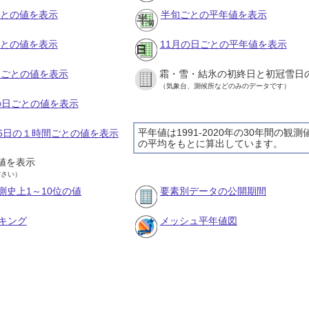
ごとの値を表示
半旬ごとの平年値を表示
ごとの値を表示
11月の日ごとの平年値を表示
旬ごとの値を表示
霜・雪・結氷の初終日と初冠雪日
（気象台、測候所などのみのデータです）
月の日ごとの値を表示
平年値は1991-2020年の30年間の観測
月16日の１時間ごとの値を表示
の平均をもとに算出しています。
値を表示
ださい）
測史上1～10位の値
要素別データの公開期間
キング
メッシュ平年値図