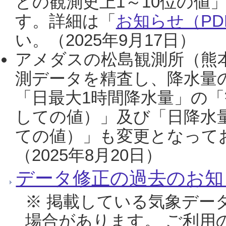
との観測史上1～10位の値
す。詳細は「
お知らせ（PDF
い。（2025年9月17日）
アメダスの松島観測所（熊本
測データを精査し、降水量
「日最大1時間降水量」の「
しての値）」及び「日降水
ての値）」も変更となって
（2025年8月20日）
データ修正の過去のお知
※ 掲載している気象デー
場合があります。 ご利用