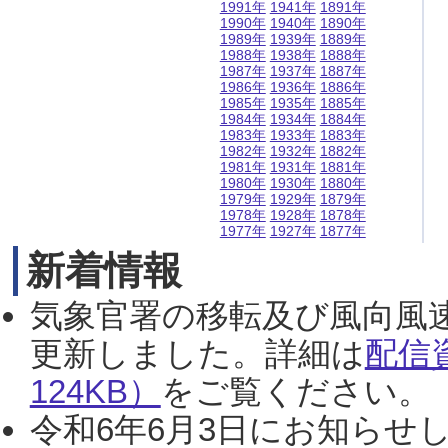
1991年
1941年
1891年
1990年
1940年
1890年
1989年
1939年
1889年
1988年
1938年
1888年
1987年
1937年
1887年
1986年
1936年
1886年
1985年
1935年
1885年
1984年
1934年
1884年
1983年
1933年
1883年
1982年
1932年
1882年
1981年
1931年
1881年
1980年
1930年
1880年
1979年
1929年
1879年
1978年
1928年
1878年
1977年
1927年
1877年
新着情報
気象官署の移転及び風向風
更新しました。詳細は
配信
124KB）
をご覧ください。（2
令和6年6月3日にお知らせし