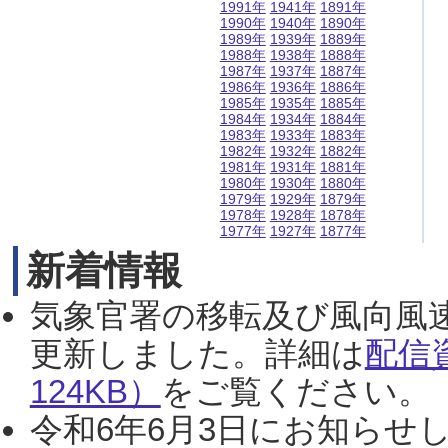
1991年
1941年
1891年
1990年
1940年
1890年
1989年
1939年
1889年
1988年
1938年
1888年
1987年
1937年
1887年
1986年
1936年
1886年
1985年
1935年
1885年
1984年
1934年
1884年
1983年
1933年
1883年
1982年
1932年
1882年
1981年
1931年
1881年
1980年
1930年
1880年
1979年
1929年
1879年
1978年
1928年
1878年
1977年
1927年
1877年
新着情報
気象官署の移転及び風向風
更新しました。詳細は
配信
124KB）
をご覧ください。（2
令和6年6月3日にお知らせし