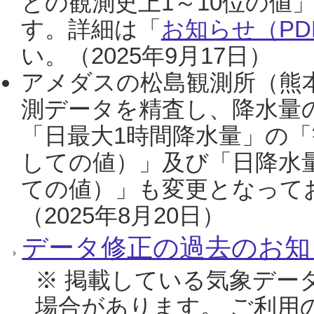
との観測史上1～10位の値
す。詳細は「
お知らせ（PDF
い。（2025年9月17日）
アメダスの松島観測所（熊本
測データを精査し、降水量
「日最大1時間降水量」の「
しての値）」及び「日降水
ての値）」も変更となって
（2025年8月20日）
データ修正の過去のお知
※ 掲載している気象デー
場合があります。 ご利用