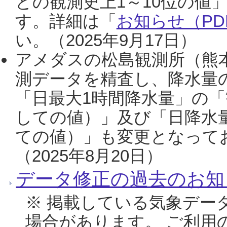
との観測史上1～10位の値
す。詳細は「
お知らせ（PDF
い。（2025年9月17日）
アメダスの松島観測所（熊本
測データを精査し、降水量
「日最大1時間降水量」の「
しての値）」及び「日降水
ての値）」も変更となって
（2025年8月20日）
データ修正の過去のお知
※ 掲載している気象デー
場合があります。 ご利用