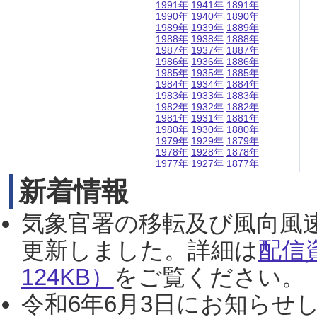
1991年
1941年
1891年
1990年
1940年
1890年
1989年
1939年
1889年
1988年
1938年
1888年
1987年
1937年
1887年
1986年
1936年
1886年
1985年
1935年
1885年
1984年
1934年
1884年
1983年
1933年
1883年
1982年
1932年
1882年
1981年
1931年
1881年
1980年
1930年
1880年
1979年
1929年
1879年
1978年
1928年
1878年
1977年
1927年
1877年
新着情報
気象官署の移転及び風向風
更新しました。詳細は
配信
124KB）
をご覧ください。（2
令和6年6月3日にお知らせし