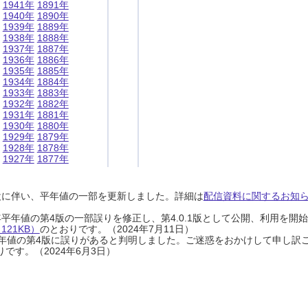
1941年
1891年
1940年
1890年
1939年
1889年
1938年
1888年
1937年
1887年
1936年
1886年
1935年
1885年
1934年
1884年
1933年
1883年
1932年
1882年
1931年
1881年
1930年
1880年
1929年
1879年
1928年
1878年
1927年
1877年
設に伴い、平年値の一部を更新しました。詳細は
配信資料に関するお知らせ
0年平年値の第4版の一部誤りを修正し、第4.0.1版として公開、利用を
21KB）
のとおりです。（2024年7月11日）
0年平年値の第4版に誤りがあると判明しました。ご迷惑をおかけして申し訳
です。（2024年6月3日）