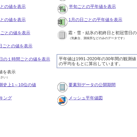
ごとの値を表示
半旬ごとの平年値を表示
ごとの値を表示
1月の日ごとの平年値を表示
旬ごとの値を表示
霜・雪・結氷の初終日と初冠雪日の
（気象台、測候所などのみのデータです）
の日ごとの値を表示
平年値は1991-2020年の30年間の観測値
18日の１時間ごとの値を表示
の平均をもとに算出しています。
値を表示
ださい）
測史上1～10位の値
要素別データの公開期間
キング
メッシュ平年値図