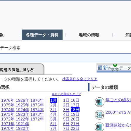
報
各種データ・資料
地域の情報
知
データ検索
ータの種類を選択してください。
検索条件を全てクリア
の選択
データの種類
年月日の選択をクリア
年ごとの値を
1976年
1926年
1876年
1月
1日
16日
1975年
1925年
1875年
2月
2日
17日
1974年
1924年
1874年
3月
3日
18日
2000年の
1973年
1923年
1873年
4月
4日
19日
1972年
1922年
1872年
5月
5日
20日
1971年
1921年
6月
6日
21日
観測開始から
1970年
1920年
7月
7日
22日