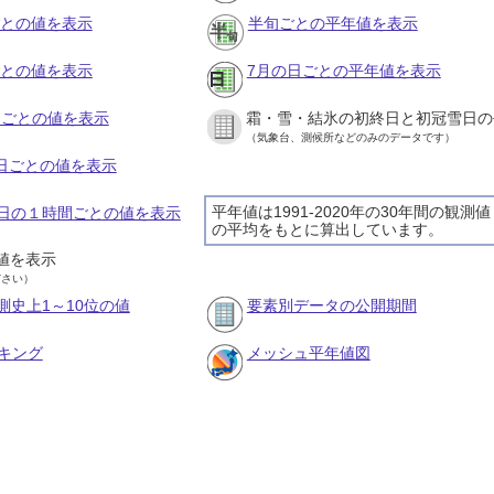
ごとの値を表示
半旬ごとの平年値を表示
ごとの値を表示
7月の日ごとの平年値を表示
旬ごとの値を表示
霜・雪・結氷の初終日と初冠雪日の
（気象台、測候所などのみのデータです）
の日ごとの値を表示
平年値は1991-2020年の30年間の観測値
17日の１時間ごとの値を表示
の平均をもとに算出しています。
値を表示
ださい）
測史上1～10位の値
要素別データの公開期間
キング
メッシュ平年値図