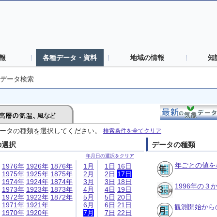
報
各種データ・資料
地域の情報
知
データ検索
ータの種類を選択してください。
検索条件を全てクリア
の選択
データの種類
年月日の選択をクリア
年ごとの値を
1976年
1926年
1876年
1月
1日
16日
1975年
1925年
1875年
2月
2日
17日
1974年
1924年
1874年
3月
3日
18日
1996年の
1973年
1923年
1873年
4月
4日
19日
1972年
1922年
1872年
5月
5日
20日
1971年
1921年
6月
6日
21日
観測開始から
1970年
1920年
7月
7日
22日