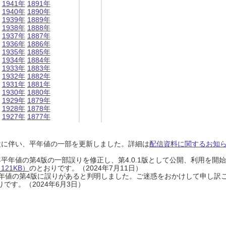
1941年
1891年
1940年
1890年
1939年
1889年
1938年
1888年
1937年
1887年
1936年
1886年
1935年
1885年
1934年
1884年
1933年
1883年
1932年
1882年
1931年
1881年
1930年
1880年
1929年
1879年
1928年
1878年
1927年
1877年
設に伴い、平年値の一部を更新しました。詳細は
配信資料に関するお知らせ
0年平年値の第4版の一部誤りを修正し、第4.0.1版として公開、利用を
21KB）
のとおりです。（2024年7月11日）
0年平年値の第4版に誤りがあると判明しました。ご迷惑をおかけして申し訳
です。（2024年6月3日）