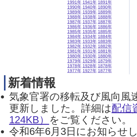
1991年
1941年
1891年
1990年
1940年
1890年
1989年
1939年
1889年
1988年
1938年
1888年
1987年
1937年
1887年
1986年
1936年
1886年
1985年
1935年
1885年
1984年
1934年
1884年
1983年
1933年
1883年
1982年
1932年
1882年
1981年
1931年
1881年
1980年
1930年
1880年
1979年
1929年
1879年
1978年
1928年
1878年
1977年
1927年
1877年
新着情報
気象官署の移転及び風向風
更新しました。詳細は
配信
124KB）
をご覧ください。（2
令和6年6月3日にお知らせし