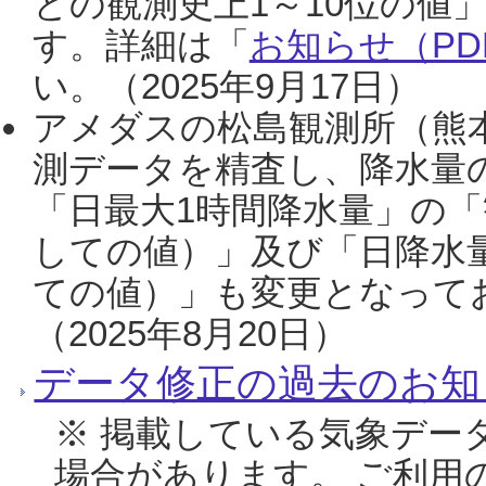
との観測史上1～10位の値
す。詳細は「
お知らせ（PDF
い。（2025年9月17日）
アメダスの松島観測所（熊本
測データを精査し、降水量
「日最大1時間降水量」の「
しての値）」及び「日降水
ての値）」も変更となって
（2025年8月20日）
データ修正の過去のお知
※ 掲載している気象デー
場合があります。 ご利用