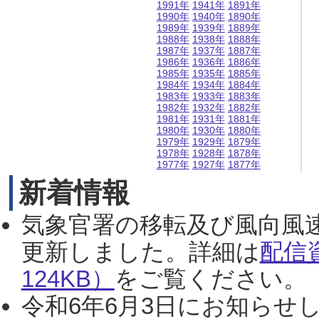
1991年
1941年
1891年
1990年
1940年
1890年
1989年
1939年
1889年
1988年
1938年
1888年
1987年
1937年
1887年
1986年
1936年
1886年
1985年
1935年
1885年
1984年
1934年
1884年
1983年
1933年
1883年
1982年
1932年
1882年
1981年
1931年
1881年
1980年
1930年
1880年
1979年
1929年
1879年
1978年
1928年
1878年
1977年
1927年
1877年
新着情報
気象官署の移転及び風向風
更新しました。詳細は
配信
124KB）
をご覧ください。（2
令和6年6月3日にお知らせし