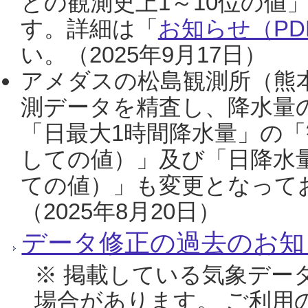
との観測史上1～10位の値
す。詳細は「
お知らせ（PDF
い。（2025年9月17日）
アメダスの松島観測所（熊本
測データを精査し、降水量
「日最大1時間降水量」の「
しての値）」及び「日降水
ての値）」も変更となって
（2025年8月20日）
データ修正の過去のお知
※ 掲載している気象デー
場合があります。 ご利用