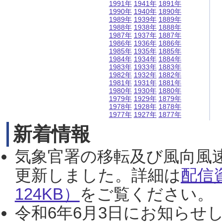
1991年
1941年
1891年
1990年
1940年
1890年
1989年
1939年
1889年
1988年
1938年
1888年
1987年
1937年
1887年
1986年
1936年
1886年
1985年
1935年
1885年
1984年
1934年
1884年
1983年
1933年
1883年
1982年
1932年
1882年
1981年
1931年
1881年
1980年
1930年
1880年
1979年
1929年
1879年
1978年
1928年
1878年
1977年
1927年
1877年
新着情報
気象官署の移転及び風向風
更新しました。詳細は
配信
124KB）
をご覧ください。（2
令和6年6月3日にお知らせし