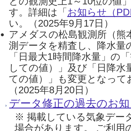
との観測史上1～10位の値
す。詳細は「
お知らせ（PDF
い。（2025年9月17日）
アメダスの松島観測所（熊本
測データを精査し、降水量
「日最大1時間降水量」の「
しての値）」及び「日降水
ての値）」も変更となって
（2025年8月20日）
データ修正の過去のお知
※ 掲載している気象デー
場合があります。 ご利用