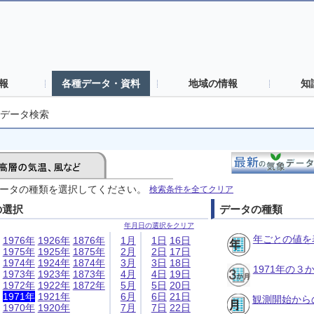
報
各種データ・資料
地域の情報
知
データ検索
ータの種類を選択してください。
検索条件を全てクリア
の選択
データの種類
年月日の選択をクリア
年ごとの値を
1976年
1926年
1876年
1月
1日
16日
1975年
1925年
1875年
2月
2日
17日
1974年
1924年
1874年
3月
3日
18日
1971年の
1973年
1923年
1873年
4月
4日
19日
1972年
1922年
1872年
5月
5日
20日
1971年
1921年
6月
6日
21日
観測開始から
1970年
1920年
7月
7日
22日