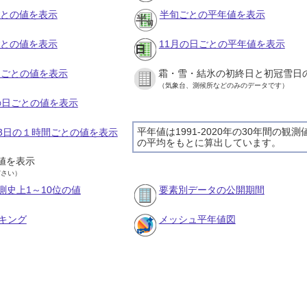
ごとの値を表示
半旬ごとの平年値を表示
ごとの値を表示
11月の日ごとの平年値を表示
旬ごとの値を表示
霜・雪・結氷の初終日と初冠雪日
（気象台、測候所などのみのデータです）
月の日ごとの値を表示
平年値は1991-2020年の30年間の観測
月13日の１時間ごとの値を表示
の平均をもとに算出しています。
値を表示
ださい）
測史上1～10位の値
要素別データの公開期間
キング
メッシュ平年値図