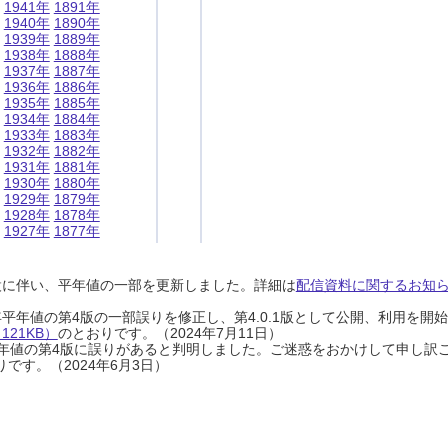
1941年
1891年
1940年
1890年
1939年
1889年
1938年
1888年
1937年
1887年
1936年
1886年
1935年
1885年
1934年
1884年
1933年
1883年
1932年
1882年
1931年
1881年
1930年
1880年
1929年
1879年
1928年
1878年
1927年
1877年
設に伴い、平年値の一部を更新しました。詳細は
配信資料に関するお知らせ
0年平年値の第4版の一部誤りを修正し、第4.0.1版として公開、利用を
21KB）
のとおりです。（2024年7月11日）
0年平年値の第4版に誤りがあると判明しました。ご迷惑をおかけして申し訳
です。（2024年6月3日）