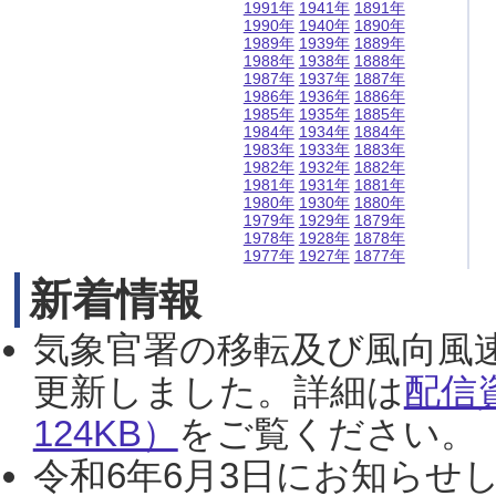
1991年
1941年
1891年
1990年
1940年
1890年
1989年
1939年
1889年
1988年
1938年
1888年
1987年
1937年
1887年
1986年
1936年
1886年
1985年
1935年
1885年
1984年
1934年
1884年
1983年
1933年
1883年
1982年
1932年
1882年
1981年
1931年
1881年
1980年
1930年
1880年
1979年
1929年
1879年
1978年
1928年
1878年
1977年
1927年
1877年
新着情報
気象官署の移転及び風向風
更新しました。詳細は
配信
124KB）
をご覧ください。（2
令和6年6月3日にお知らせし