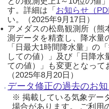
との観測史上1～10位の値
す。詳細は「
お知らせ（PDF
い。（2025年9月17日）
アメダスの松島観測所（熊本
測データを精査し、降水量
「日最大1時間降水量」の「
しての値）」及び「日降水
ての値）」も変更となって
（2025年8月20日）
データ修正の過去のお知
※ 掲載している気象デー
場合があります。 ご利用