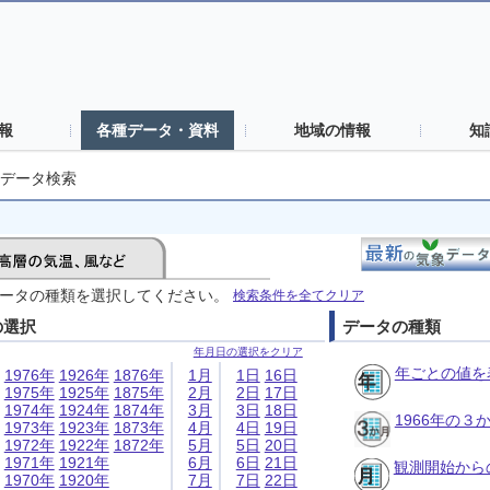
報
各種データ・資料
地域の情報
知
データ検索
ータの種類を選択してください。
検索条件を全てクリア
の選択
データの種類
年月日の選択をクリア
年ごとの値を
1976年
1926年
1876年
1月
1日
16日
1975年
1925年
1875年
2月
2日
17日
1974年
1924年
1874年
3月
3日
18日
1966年の
1973年
1923年
1873年
4月
4日
19日
1972年
1922年
1872年
5月
5日
20日
1971年
1921年
6月
6日
21日
観測開始から
1970年
1920年
7月
7日
22日