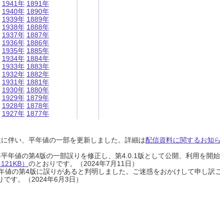
1941年
1891年
1940年
1890年
1939年
1889年
1938年
1888年
1937年
1887年
1936年
1886年
1935年
1885年
1934年
1884年
1933年
1883年
1932年
1882年
1931年
1881年
1930年
1880年
1929年
1879年
1928年
1878年
1927年
1877年
設に伴い、平年値の一部を更新しました。詳細は
配信資料に関するお知らせ
0年平年値の第4版の一部誤りを修正し、第4.0.1版として公開、利用を
21KB）
のとおりです。（2024年7月11日）
0年平年値の第4版に誤りがあると判明しました。ご迷惑をおかけして申し訳
です。（2024年6月3日）