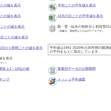
ごとの値を表示
半旬ごとの平年値を表示
ごとの値を表示
10月の日ごとの平年値を表示
旬ごとの値を表示
霜・雪・結氷の初終日と初冠雪日
（気象台、測候所などのみのデータです）
月の日ごとの値を表示
平年値は1991-2020年の30年間の観測
月15日の１時間ごとの値を表示
の平均をもとに算出しています。
値を表示
ださい）
測史上1～10位の値
要素別データの公開期間
キング
メッシュ平年値図