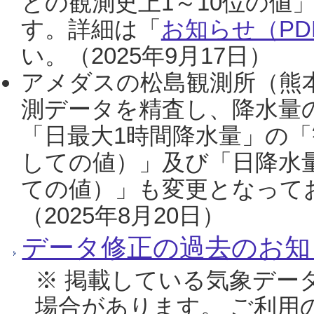
との観測史上1～10位の値
す。詳細は「
お知らせ（PDF
い。（2025年9月17日）
アメダスの松島観測所（熊本
測データを精査し、降水量
「日最大1時間降水量」の「
しての値）」及び「日降水
ての値）」も変更となって
（2025年8月20日）
データ修正の過去のお知
※ 掲載している気象デー
場合があります。 ご利用