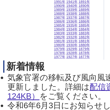
1991年
1941年
1891年
1990年
1940年
1890年
1989年
1939年
1889年
1988年
1938年
1888年
1987年
1937年
1887年
1986年
1936年
1886年
1985年
1935年
1885年
1984年
1934年
1884年
1983年
1933年
1883年
1982年
1932年
1882年
1981年
1931年
1881年
1980年
1930年
1880年
1979年
1929年
1879年
1978年
1928年
1878年
1977年
1927年
1877年
新着情報
気象官署の移転及び風向風
更新しました。詳細は
配信
124KB）
をご覧ください。（2
令和6年6月3日にお知らせし